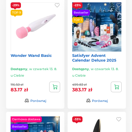
-29%
-23%
TOP 9
Bestseller
TOP 1
Wonder Wand Basic
Satisfyer Advent
Calendar Deluxe 2025
Dostępny
,
w czwartek 13. 8.
Dostępny
,
w czwartek 13. 8.
u Ciebie
u Ciebie
116.50 zł
499.83 zł
83.17 zł
383.17 zł
Porównaj
Porównaj
Darmowa dostawa
-33%
Bestseller