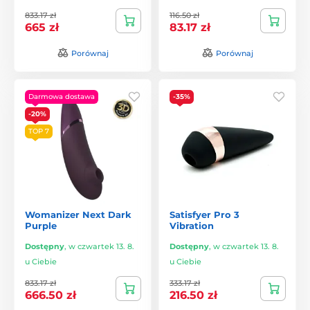
833.17 zł
116.50 zł
665 zł
83.17 zł
Porównaj
Porównaj
Darmowa dostawa
-35%
-20%
TOP 7
Womanizer Next Dark
Satisfyer Pro 3
Purple
Vibration
Dostępny
,
w czwartek 13. 8.
Dostępny
,
w czwartek 13. 8.
u Ciebie
u Ciebie
833.17 zł
333.17 zł
666.50 zł
216.50 zł