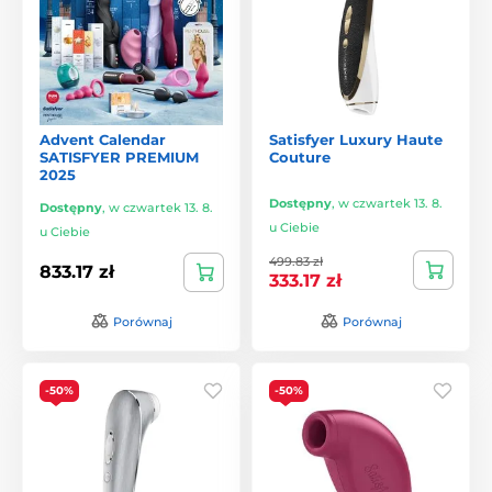
Advent Calendar
Satisfyer Luxury Haute
SATISFYER PREMIUM
Couture
2025
Dostępny
,
w czwartek 13. 8.
Dostępny
,
w czwartek 13. 8.
u Ciebie
u Ciebie
499.83 zł
833.17 zł
333.17 zł
Porównaj
Porównaj
-50%
-50%