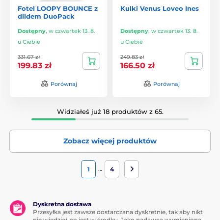
Fotel LOOPY BOUNCE z
Kulki Venus Loveo Ines
dildem DuoPack
Dostępny
,
w czwartek 13. 8.
Dostępny
,
w czwartek 13. 8.
u Ciebie
u Ciebie
331.67 zł
249.83 zł
199.83 zł
166.50 zł
Porównaj
Porównaj
Widziałeś już 18 produktów z 65.
Zobacz więcej produktów
…
1
4
Dyskretna dostawa
Przesyłka jest zawsze dostarczana dyskretnie, tak aby nikt
nie wiedział, co jest w środku. Jako nadawca wymieniona