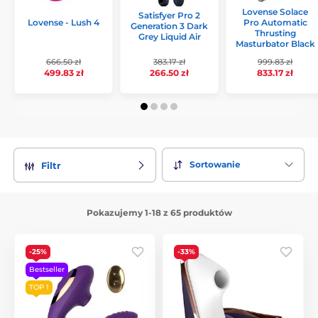
Lovense Solace
Satisfyer Pro 2
Lovense - Lush 4
Pro Automatic
Generation 3 Dark
Thrusting
Grey Liquid Air
Masturbator Black
666.50 zł
383.17 zł
999.83 zł
499.83 zł
266.50 zł
833.17 zł
Sortowanie
Filtr
Pokazujemy 1-18 z 65 produktów
-25%
-33%
Bestseller
TOP 1