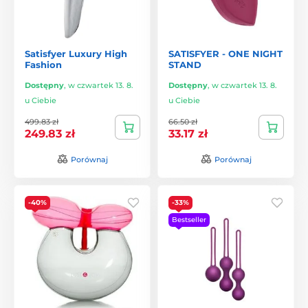
Satisfyer Luxury High
SATISFYER - ONE NIGHT
Fashion
STAND
Dostępny
,
w czwartek 13. 8.
Dostępny
,
w czwartek 13. 8.
u Ciebie
u Ciebie
499.83 zł
66.50 zł
249.83 zł
33.17 zł
Porównaj
Porównaj
-40%
-33%
Bestseller