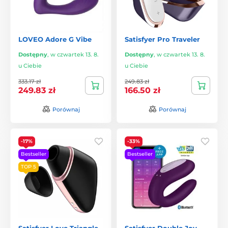
LOVEO Adore G Vibe
Satisfyer Pro Traveler
Dostępny
,
w czwartek 13. 8.
Dostępny
,
w czwartek 13. 8.
u Ciebie
u Ciebie
333.17 zł
249.83 zł
249.83 zł
166.50 zł
Porównaj
Porównaj
-17%
-33%
Bestseller
Bestseller
TOP 5
Satisfyer Love Triangle
Satisfyer Double Joy