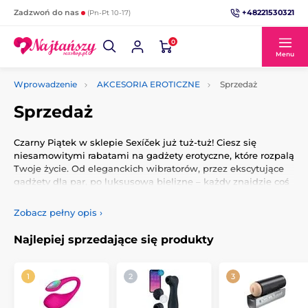
+48221530321
Zadzwoń do nas
(Pn-Pt 10-17)
0
Menu
Wprowadzenie
AKCESORIA EROTICZNE
Sprzedaż
Sprzedaż
Czarny Piątek w sklepie Sexíček już tuż-tuż! Ciesz się
niesamowitymi rabatami na gadżety erotyczne, które rozpalą
Twoje życie. Od eleganckich wibratorów, przez ekscytujące
gadżety dla par, po luksusową bieliznę – każdy znajdzie coś
dla siebie. Odkryj nowe produkty i popularne modele w
cenach, których nie możesz przegapić. Wejdź do świata
Zobacz pełny opis
›
przyjemności i zaskocz siebie lub swojego partnera
wyjątkowymi doświadczeniami. Czarny Piątek to maksimum
Najlepiej sprzedające się produkty
przyjemności w wyjątkowych cenach!