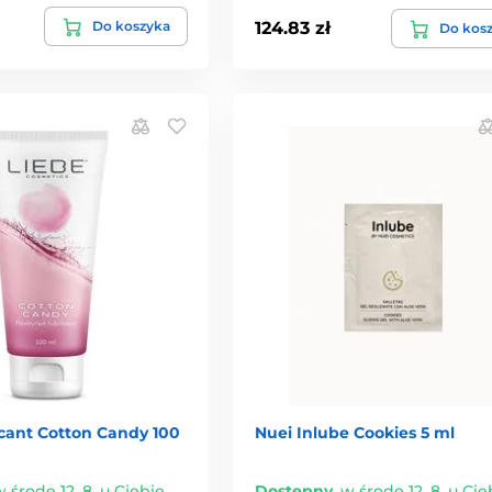
Do koszyka
124.83 zł
Do kos
icant Cotton Candy 100
Nuei Inlube Cookies 5 ml
 środę 12. 8. u Ciebie
Dostępny
,
w środę 12. 8. u Cie