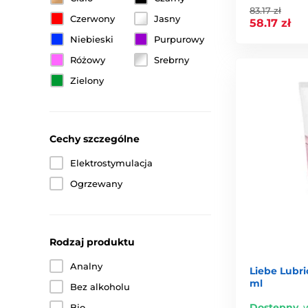
83.17 zł
Czerwony
Jasny
58.17 zł
Niebieski
Purpurowy
Różowy
Srebrny
Zielony
Cechy szczególne
Elektrostymulacja
Ogrzewany
Rodzaj produktu
Analny
Liebe Lubr
ml
Bez alkoholu
Dostępny
,
w
Bio