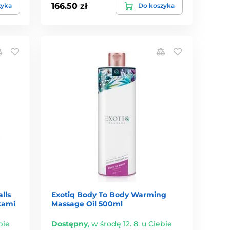
166.50 zł
zyka
Do koszyka
lls
Exotiq Body To Body Warming
kami
Massage Oil 500ml
bie
Dostępny
,
w środę 12. 8. u Ciebie