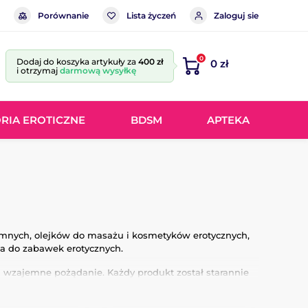
Porównanie
Lista życzeń
Zaloguj sie
0
Dodaj do koszyka artykuły za
400 zł
0 zł
i otrzymaj
darmową wysyłkę
RIA EROTICZNE
BDSM
APTEKA
tymnych, olejków do masażu i kosmetyków erotycznych,
ria do zabawek erotycznych.
ą wzajemne pożądanie. Każdy produkt został starannie