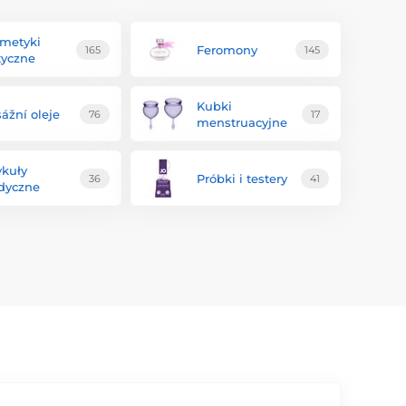
inie z Amazonii wywołują delikatne drżenie. Wypróbuj je
metyki
Feromony
165
145
tyczne
Kubki
ážní oleje
76
17
menstruacyjne
ykuły
Próbki i testery
36
41
dyczne