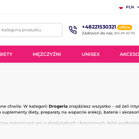
PLN
+48221530321
offline
. Kategoria produktu
Zadzwoń do nas
(Pn-Pt 10-17)
BIETY
MĘŻCZYŹNI
UNISEX
AKCESO
mne chwile. W kategorii
Drogeria
znajdziesz wszystko – od żeli in
o suplementy diety, preparaty na wsparcie erekcji, baterie i akceso
as menstruacji ani o afrodyzjakach i feromonach, które podkreśl
eństwo, ale także nowe możliwości pełnego przeżywania intymności.