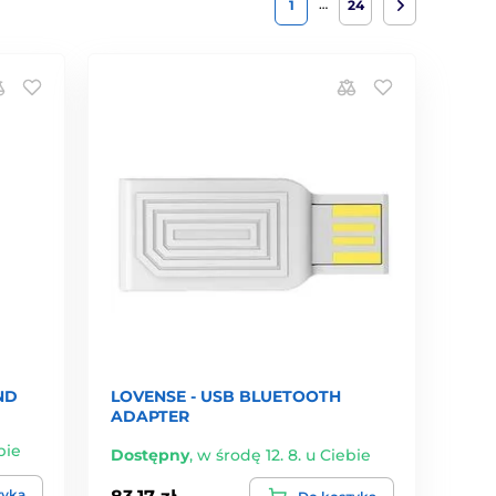
…
1
24
ND
LOVENSE - USB BLUETOOTH
ADAPTER
bie
Dostępny
,
w środę 12. 8. u Ciebie
zyka