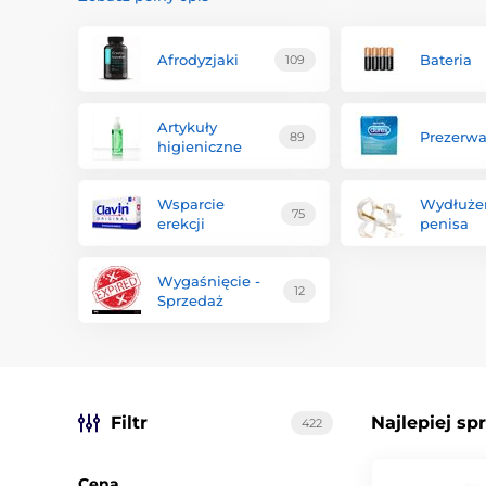
Nasz tip:
Odkryj podkategorię
Żele wibrujące
. Te płynn
Afrodyzjaki
Bateria
109
również w zabawnych smakach – doznanie, które przeni
Artykuły
Prezerw
89
higieniczne
Wsparcie
Wydłuże
75
erekcji
penisa
Wygaśnięcie -
12
Sprzedaż
Filtr
Najlepiej sp
422
Cena