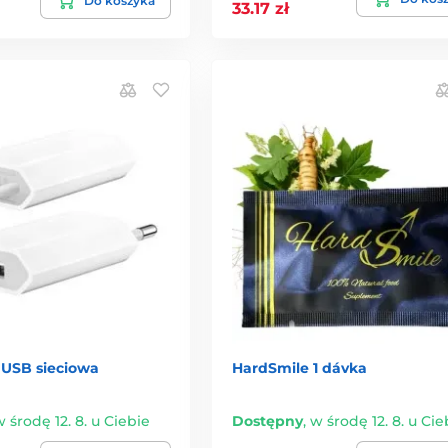
Do koszyka
33.17 zł
USB sieciowa
HardSmile 1 dávka
 środę 12. 8. u Ciebie
Dostępny
,
w środę 12. 8. u Cie