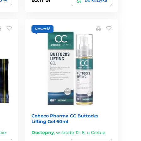
83.17 zł
Do koszyka
Nowość
Cobeco Pharma CC Buttocks
Lifting Gel 60ml
bie
Dostępny
,
w środę 12. 8. u Ciebie