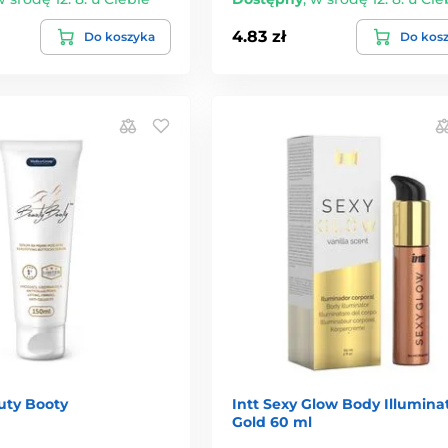
4.83 zł
Do koszyka
Do kos
ty Booty
Intt Sexy Glow Body Illumina
Gold 60 ml