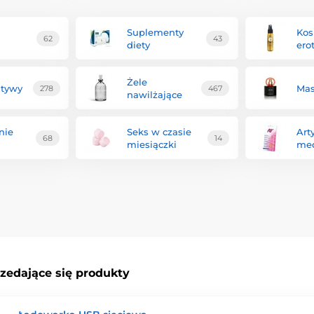
e wibratory nakłada się na strefy intymne, a dzięki wyjątkowej rośl
Suplementy
Kos
62
43
esie cię w chmury.
diety
ero
Żele
atywy
Mas
278
467
nawilżające
nie
Seks w czasie
Art
68
14
miesiączki
me
rzedające się produkty