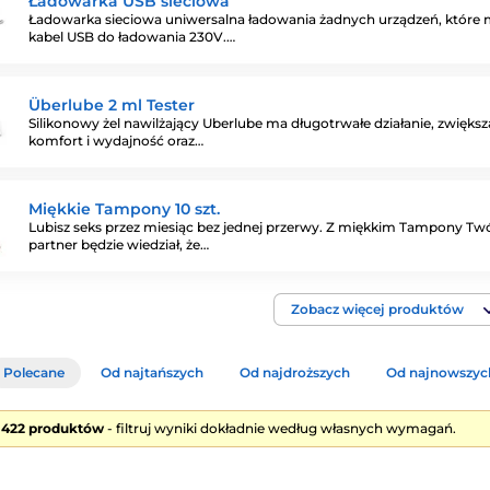
Ładowarka USB sieciowa
Ładowarka sieciowa uniwersalna ładowania żadnych urządzeń, które 
kabel USB do ładowania 230V.…
Überlube 2 ml Tester
Silikonowy żel nawilżający Uberlube ma długotrwałe działanie, zwiększ
komfort i wydajność oraz…
Miękkie Tampony 10 szt.
Lubisz seks przez miesiąc bez jednej przerwy. Z miękkim Tampony Tw
partner będzie wiedział, że…
Zobacz więcej produktów
Polecane
Od najtańszych
Od najdroższych
Od najnowszyc
e 422 produktów
- filtruj wyniki dokładnie według własnych wymagań.