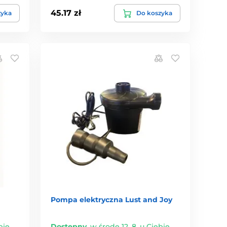
45.17 zł
zyka
Do koszyka
Pompa elektryczna Lust and Joy
bie
Dostępny
,
w środę 12. 8. u Ciebie