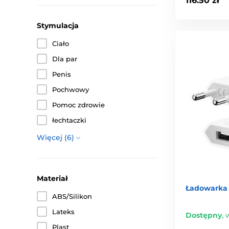
116.50 zł
Stymulacja
Ciało
Dla par
Penis
Pochwowy
Pomoc zdrowie
łechtaczki
Więcej (6)
Materiał
Ładowarka 
ABS/Silikon
Lateks
Dostępny
,
w
Plast