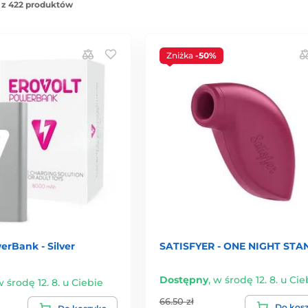
 z 422 produktów
Zniżka
-50%
erBank - Silver
SATISFYER - ONE NIGHT STA
Dostępny
,
w środę 12. 8. u Cie
 środę 12. 8. u Ciebie
66.50 zł
Do kos