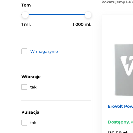
Pokazujemy 1-18
Tom
1 ml.
1 000 ml.
W magazynie
Wibracje
tak
EroVolt Pow
Pulsacja
Dostępny
,
w
tak