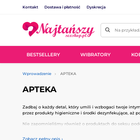
Kontakt
Dostawa i płatność
Dyskrecja
Na przykład
BESTSELLERY
WIBRATORY
KO
Wprowadzenie
APTEKA
APTEKA
Zadbaj o każdy detal, który umili i wzbogaci twoje inty
przez produkty higieniczne i środki dezynfekujące, aż p
Nie zapomnieliśmy również o produktach do seksu podcz
wybrany, aby zapewnić ci nie tylko komfort i bezpiecz
Zobacz pełny opis
›