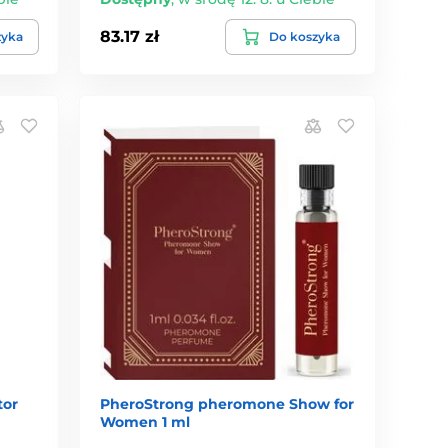
83.17 zł
zyka
Do koszyka
tor
PheroStrong pheromone Show for
Women 1 ml