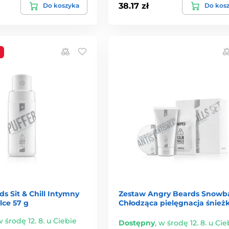
38.17 zł
Do koszyka
Do kos
s Sit & Chill Intymny
Zestaw Angry Beards Snowba
lce 57 g
Chłodząca pielęgnacja śnież
 środę 12. 8. u Ciebie
Dostępny
,
w środę 12. 8. u Cie