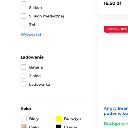
16.50 zł
Silikon
Silikon medycznej
Żel
Zniżka
-30%
Więcej (5)
Ładowanie
Bateria
Z sieci
Ładowarka
Angry Beard
Kolor
puder w ku
Biały
Bursztyn
Dostępny
,
w
Ciało
Czarny