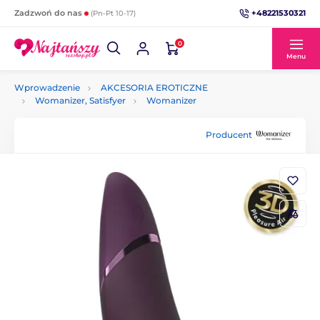
+48221530321
Zadzwoń do nas
(Pn-Pt 10-17)
0
Menu
Wprowadzenie
AKCESORIA EROTICZNE
Womanizer, Satisfyer
Womanizer
Producent