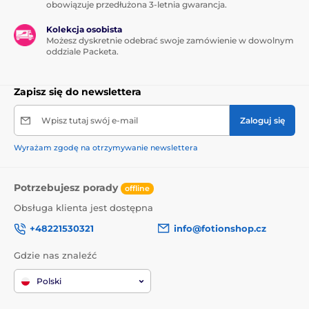
swoim
obowiązuje przedłużona 3-letnia gwarancja.
orgazm.
WOMANIZEREM.
Kolekcja osobista
Możesz dyskretnie odebrać swoje zamówienie w dowolnym
oddziale Packeta.
Autopilot
Zapisz się do newslettera
Łatwe do
Pozwól, aby
czyszczenia
Wpisz tutaj swój e-mail
Zaloguj się
Next kierował
Czyszczenie jest
Twoją
Wyrażam zgodę na otrzymywanie newslettera
tak proste, jak
przyjemnością,
użytkowanie.
wybierając
Wszystko czego
wstępnie
Potrzebujesz porady
offline
potrzebujesz to
ustawioną
środek do
intensywność
Obsługa klienta jest dostępna
czyszczenia
– przejmij
+48221530321
info@fotionshop.cz
zabawek lub
kontrolę nad
ciepła woda i
zabawką i nie
Gdzie nas znaleźć
mydło
będziesz
antybakteryjne
musiał nic
Polski
robić.