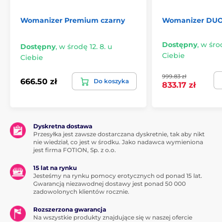
z zabawki jest
orzeźwiający
cichsze, ale
prysznic, a
także pozwala
nawet imprezę
Womanizer Premium czarny
Womanizer DUO 
skupić się na
przy basenie.
chwili bez
Dostępny
,
w środ
Dostępny
,
w środę 12. 8. u
rozpraszania
Ciebie
uwagi.
Ciebie
999.83 zł
666.50 zł
Do koszyka
833.17 zł
Dodatkowa
Ukończenie
głowa
Szybkie
Dyskretna dostawa
Wiemy, że każde
naciśnięcie
Przesyłka jest zawsze dostarczana dyskretnie, tak aby nikt
ciało jest inne i
nie wiedział, co jest w środku. Jako nadawca wymieniona
przycisku
piękne! Z tego
jest firma FOTION, Sp. z o.o.
zasilania
powodu w
szybko
każdym pudełku
15 lat na rynku
przywróci
znajdują się dwa
Jesteśmy na rynku pomocy erotycznych od ponad 15 lat.
zabawkę do
Gwarancją niezawodnej dostawy jest ponad 50 000
rozmiary główek
najniższego
zadowolonych klientów rocznie.
stymulatorów,
ustawienia,
aby każdy mógł
aby zakończyć
Rozszerzona gwarancja
cieszyć się
Na wszystkie produkty znajdujące się w naszej ofercie
relaksujący