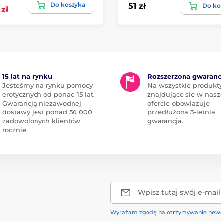
Do koszyka
51 zł
Do ko
 zł
15 lat na rynku
Rozszerzona gwaranc
Jesteśmy na rynku pomocy
Na wszystkie produkt
erotycznych od ponad 15 lat.
znajdujące się w nasz
Gwarancją niezawodnej
ofercie obowiązuje
dostawy jest ponad 50 000
przedłużona 3-letnia
zadowolonych klientów
gwarancja.
rocznie.
Wpisz tutaj swój e-mail
Wyrażam zgodę na otrzymywanie news