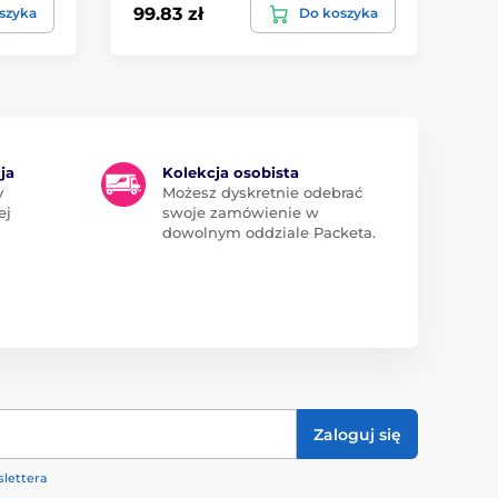
99.83 zł
14
szyka
Do koszyka
ja
Kolekcja osobista
y
Możesz dyskretnie odebrać
ej
swoje zamówienie w
dowolnym oddziale Packeta.
Zaloguj się
lettera