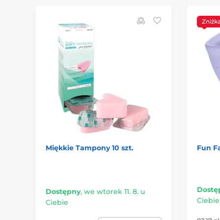
Zniżk
Miękkie Tampony 10 szt.
Fun Fa
Dostę
Dostępny
,
we wtorek 11. 8. u
Ciebie
Ciebie