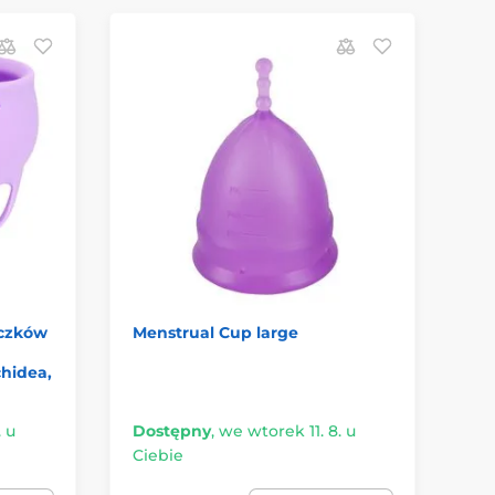
eczków
Menstrual Cup large
Wh
Li
hidea,
. u
Dostępny
,
we wtorek 11. 8. u
Ciebie
Ni