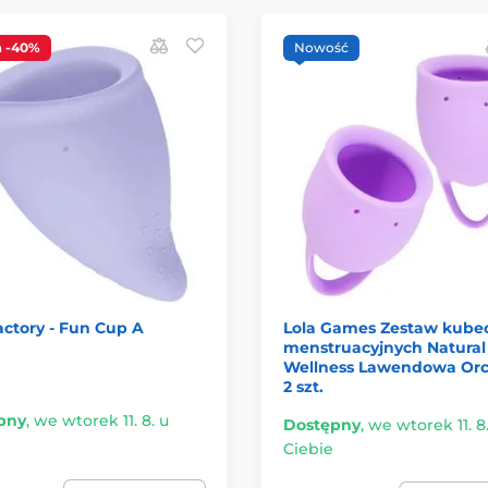
a
-40%
Nowość
ctory - Fun Cup A
Lola Games Zestaw kub
menstruacyjnych Natural
Wellness Lawendowa Orc
2 szt.
pny
,
we wtorek 11. 8. u
Dostępny
,
we wtorek 11. 8
Ciebie