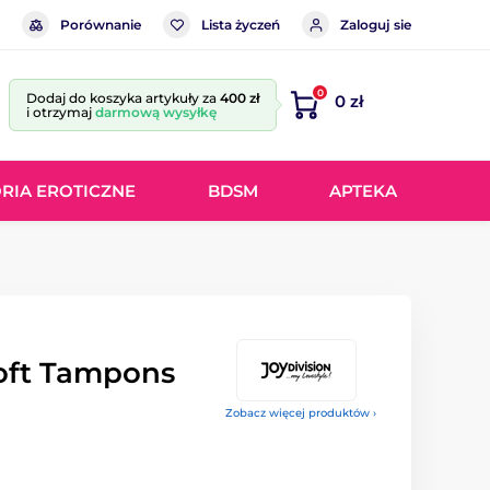
Porównanie
Lista życzeń
Zaloguj sie
0
Dodaj do koszyka artykuły za
400 zł
0 zł
i otrzymaj
darmową wysyłkę
RIA EROTICZNE
BDSM
APTEKA
Soft Tampons
Zobacz więcej produktów ›