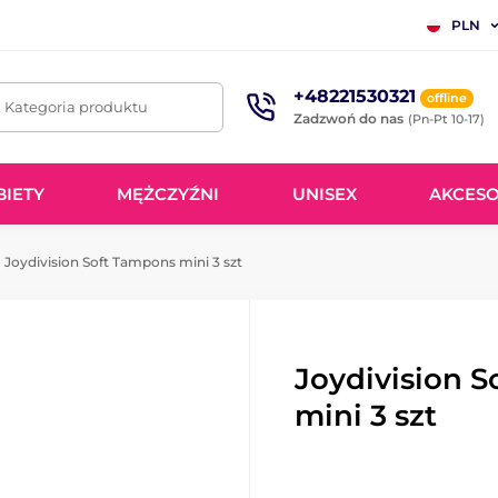
PLN
+48221530321
offline
. Kategoria produktu
Zadzwoń do nas
(Pn-Pt 10-17)
BIETY
MĘŻCZYŹNI
UNISEX
AKCESO
Joydivision Soft Tampons mini 3 szt
Joydivision 
mini 3 szt