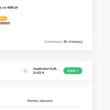
a
od
400 zł
fline
530321
Gwarancja:
36 miesięcy
Joydivision Soft…
Kupić
24.83 zł
Pomoc zdrowie