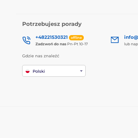
Potrzebujesz porady
+48221530321
info@
offline
Zadzwoń do nas
Pn-Pt 10-17
lub nap
Gdzie nas znaleźć
Polski