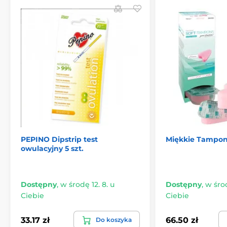
Oryginalne tampony mogą być wysyłane bez pudełka
Produkt znajduje się w kategoriach
Higiena intymna dla kobiet
Pomoce menstruacyjne
Seks w czasie miesiączki
PEPINO Dipstrip test
Miękkie Tampony
owulacyjny 5 szt.
Dostępny
,
w środę 12. 8. u
Dostępny
,
w środ
Ciebie
Ciebie
33.17 zł
66.50 zł
Do koszyka