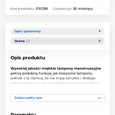
Kod produktu:
P20396
Gwarancja:
36 miesięcy
Opis i parametry
Ocena
(0)
Opis produktu
Wysokiej jakości miękkie tampony menstruacyjne
pełnią podobną funkcję jak klasyczne tampony,
jednak z tą różnicą, że nie mają sznurka i dlatego
dobrze nadają się do współżycia płciowego podczas
menstruacji.
Zobacz pełny opis
Wiemy, że kobiety czasami są zrzędliwe na swoje dni
i wiemy też, że na pewno poprawi Ci to humor, gdy
Parametry