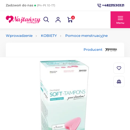
+48221530321
Zadzwoń do nas
(Pn-Pt 10-17)
0
Menu
Wprowadzenie
KOBIETY
Pomoce menstruacyjne
Producent