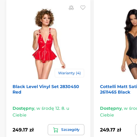
Warianty (4)
Black Level Vinyl Set 2830450
Cottelli Matt Sat
Red
2611465 Black
Dostępny
,
w środę 12. 8. u
Dostępny
,
w środ
Ciebie
Ciebie
249.17 zł
249.17 zł
Szczegóły