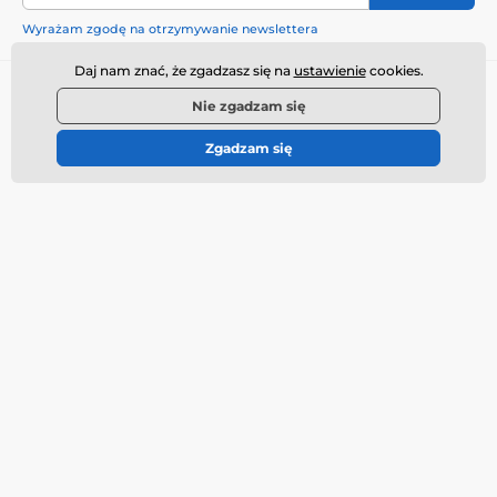
Wyrażam zgodę na otrzymywanie newslettera
Daj nam znać, że zgadzasz się na
ustawienie
cookies.
Potrzebujesz porady
offline
Nie zgadzam się
Obsługa klienta jest dostępna
Zgadzam się
+48221530321
info@fotionshop.cz
Gdzie nas znaleźć
Polski
Więcej informacji
Potrzebujesz porady?
Kontakt
Jak kupować
Dyskretny pakiet
Poradnictwo erotyczne
Ceny transportu
Targi erotyczne
Reklamacje i zwroty
Przegląd gadżetów
Regulamin
Opinie klientów