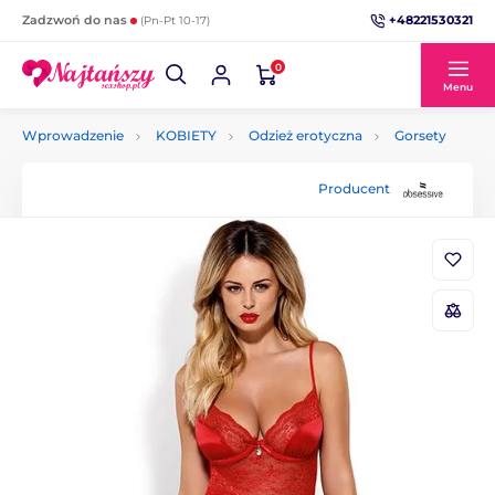
+48221530321
Zadzwoń do nas
(Pn-Pt 10-17)
0
Menu
Wprowadzenie
KOBIETY
Odzież erotyczna
Gorsety
Producent