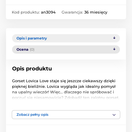
Kod produktu:
an3094
Gwarancja:
36 miesięcy
Opis i parametry
Ocena
(0)
Opis produktu
Gorset Lovica Love staje się jeszcze ciekawszy dzięki
pięknej bieliźnie. Lovica wygląda jak idealny pomysł
na upalny wieczór! Więc… dlaczego nie spróbować i
poczuć się niesamowicie? Zdobądź ten zalotny gorset,
a będziesz błyszczeć idealnym czerwonym blaskiem.
Zobacz jak seksownie wygląda na Twoim ciele i jak to
podnieca. Chcesz dowiedzieć się więcej? Oto
Zobacz pełny opis
szczegóły: - uwodzicielski gorset wykonany z siateczki
i błyszczącego materiału - regulowane ramiączka -
łatwa regulacja - miseczki z fiszbinami delikatnie