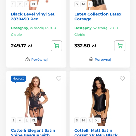
S
M
L
XL
S
M
L
Black Level Vinyl Set
LateX Collection Latex
2830450 Red
Corsage
Dostępny
,
w środę 12. 8. u
Dostępny
,
w środę 12. 8. u
Ciebie
Ciebie
249.17 zł
332.50 zł
Porównaj
Porównaj
Nowość
S
M
L
XL
S
M
L
XL
Cottelli Elegant Satin
Cottelli Matt Satin
Shine Basque with
Corset 2611465 Black