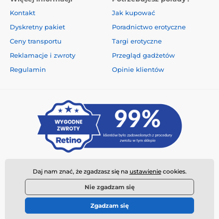
Kontakt
Jak kupować
Dyskretny pakiet
Poradnictwo erotyczne
Ceny transportu
Targi erotyczne
Reklamacje i zwroty
Przegląd gadżetów
Regulamin
Opinie klientów
Daj nam znać, że zgadzasz się na
ustawienie
cookies.
Nie zgadzam się
Zgadzam się
© 2026 www.najtanszysexshop.pl ⦁ Utworzono e-sklep
SIMPLIA.cz