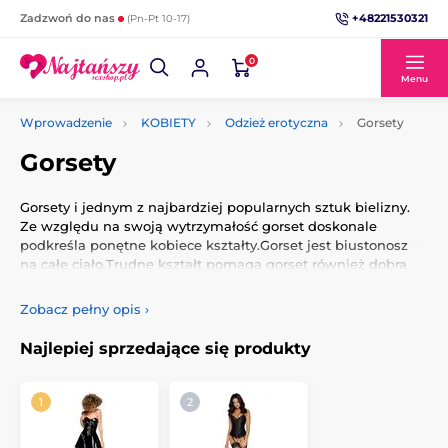
+48221530321
Zadzwoń do nas
(Pn-Pt 10-17)
0
Menu
Wprowadzenie
KOBIETY
Odzież erotyczna
Gorsety
Gorsety
Gorsety
i
jednym z najbardziej popularnych
sztuk
bielizny
.
Ze względu na swoją
wytrzymałość
gorset
doskonale
podkreśla
ponętne
kobiece kształty
.Gorset
jest biustonosz
na całe ciało
.Trudne
kształt
pomaga
gorset
również
dobrą
postawę
.
Zobacz pełny opis
›
Najlepiej sprzedające się produkty