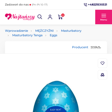
+48221530321
Zadzwoń do nas
(Pn-Pt 10-17)
0
Menu
Wprowadzenie
MĘŻCZYŹNI
Masturbatory
Masturbatory Tenga
Eggs
Producent