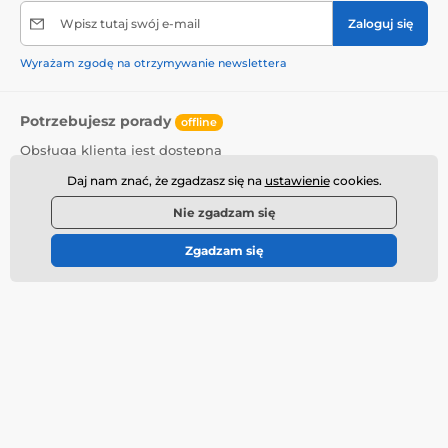
Wpisz tutaj swój e-mail
Zaloguj się
Wyrażam zgodę na otrzymywanie newslettera
Potrzebujesz porady
offline
Obsługa klienta jest dostępna
+48221530321
info@fotionshop.cz
Daj nam znać, że zgadzasz się na
ustawienie
cookies.
Nie zgadzam się
Gdzie nas znaleźć
Zgadzam się
Polski
Więcej informacji
Potrzebujesz porady?
Kontakt
Jak kupować
Dyskretny pakiet
Poradnictwo erotyczne
Ceny transportu
Targi erotyczne