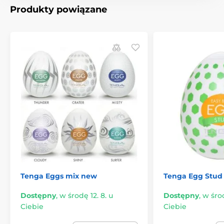
Produkty powiązane
Jednorazowe masturbatory
Eggs
Tenga Eggs mix new
Tenga Egg Stud
Dostępny
,
w środę 12. 8. u
Dostępny
,
w środ
Ciebie
Ciebie