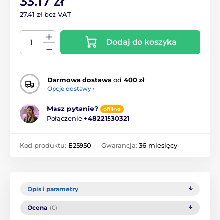
33.17 zł
27.41 zł bez VAT
Dodaj do koszyka
Darmowa dostawa
od
400 zł
Opcje dostawy ›
Masz pytanie?
offline
Połączenie
+48221530321
Kod produktu:
E25950
Gwarancja:
36 miesięcy
Opis i parametry
Ocena
(0)