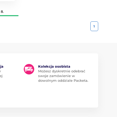
8.
1
ja
Kolekcja osobista
y
Możesz dyskretnie odebrać
ej
swoje zamówienie w
dowolnym oddziale Packeta.