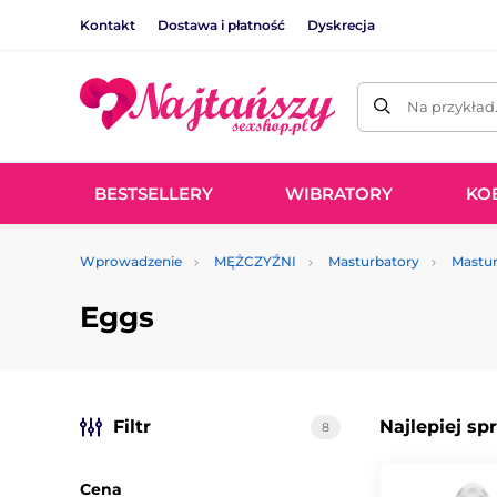
Kontakt
Dostawa i płatność
Dyskrecja
Na przykład
BESTSELLERY
WIBRATORY
KO
Wprowadzenie
MĘŻCZYŹNI
Masturbatory
Mastur
Eggs
Filtr
Najlepiej sp
8
Cena