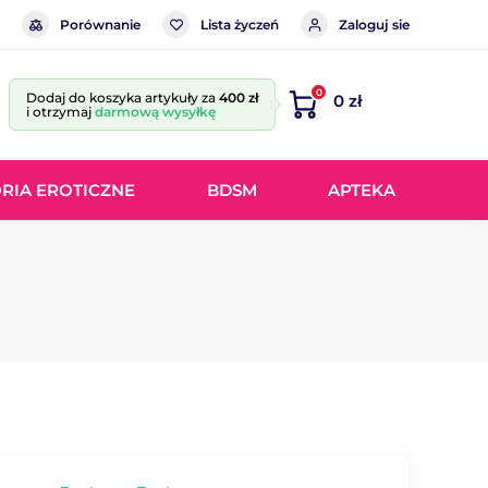
Porównanie
Lista życzeń
Zaloguj sie
0
Dodaj do koszyka artykuły za
400 zł
0 zł
i otrzymaj
darmową wysyłkę
RIA EROTICZNE
BDSM
APTEKA