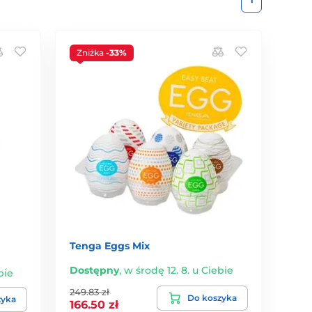
Zniżka
-33%
Tenga Eggs Mix
Dostępny
,
w środę 12. 8. u Ciebie
bie
249.83 zł
Do koszyka
zyka
166.50 zł