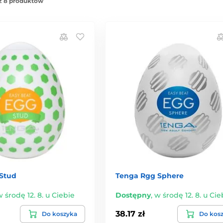
z 8 produktów
Stud
Tenga Rgg Sphere
 środę 12. 8. u Ciebie
Dostępny
,
w środę 12. 8. u Cie
38.17 zł
Do koszyka
Do kos