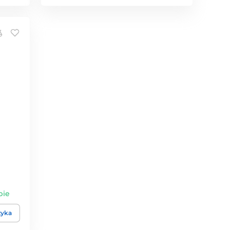
bie
zyka