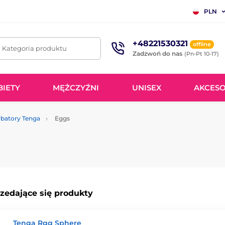
PLN
+48221530321
offline
. Kategoria produktu
Zadzwoń do nas
(Pn-Pt 10-17)
BIETY
MĘŻCZYŹNI
UNISEX
AKCESO
batory Tenga
Eggs
rzedające się produkty
Tenga Rgg Sphere