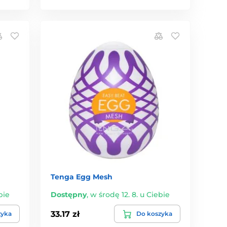
Tenga Egg Mesh
bie
Dostępny
,
w środę 12. 8. u Ciebie
33.17 zł
zyka
Do koszyka