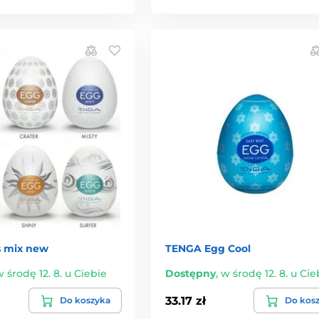
 mix new
TENGA Egg Cool
 środę 12. 8. u Ciebie
Dostępny
,
w środę 12. 8. u Cie
33.17 zł
Do koszyka
Do kos