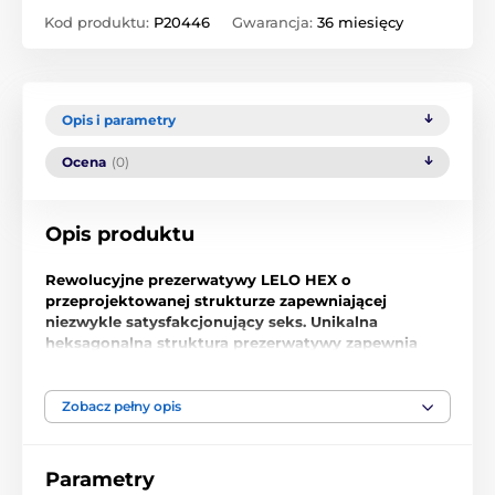
Kod produktu:
P20446
Gwarancja:
36 miesięcy
Opis i parametry
Ocena
(0)
Opis produktu
Rewolucyjne prezerwatywy LELO HEX o
przeprojektowanej strukturze zapewniającej
niezwykle satysfakcjonujący seks. Unikalna
heksagonalna struktura prezerwatywy zapewnia
zwiększoną wrażliwość partnerów podczas
stosunku płciowego.
Zobacz pełny opis
Prezerwatywy LELO HEX są zupełnie nowe,
Parametry
rewolucyjne. Od 7 lat ewoluują i teraz w końcu tu są!