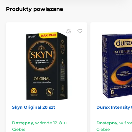
Produkty powiązane
Produkt znajduje się w kategoriach
Prezerwatywy
Cienkie prezerwatywy
Dodatkowe bezpieczne prezerwatywy
Skyn Original 20 szt
Durex Intensity
Dostępny
,
w środę 12. 8. u
Dostępny
,
w środ
Ciebie
Ciebie