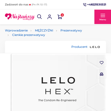
+48221530321
Zadzwoń do nas
(Pn-Pt 10-17)
0
Menu
Wprowadzenie
MĘŻCZYŹNI
Prezerwatywy
Cienkie prezerwatywy
Producent