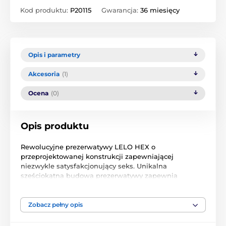
Kod produktu:
P20115
Gwarancja:
36 miesięcy
Opis i parametry
Akcesoria
(1)
Ocena
(0)
Opis produktu
Rewolucyjne prezerwatywy LELO HEX o
przeprojektowanej konstrukcji zapewniającej
niezwykle satysfakcjonujący seks. Unikalna
sześciokątna budowa prezerwatywy zapewnia
zwiększoną wrażliwość partnerów podczas stosunku
płciowego.
Zobacz pełny opis
Prezerwatywy LELO HEX są zupełnie nowe,
rewolucyjne. Prace nad nimi trwały już 7 lat i wreszcie