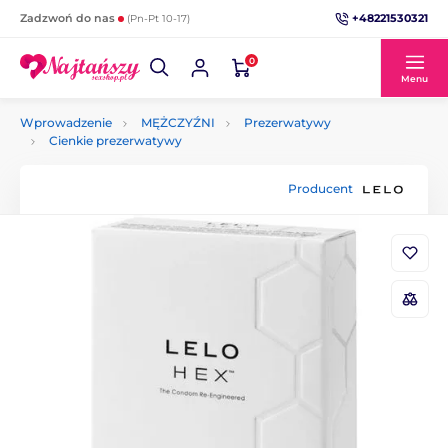
+48221530321
Zadzwoń do nas
(Pn-Pt 10-17)
0
Menu
Wprowadzenie
MĘŻCZYŹNI
Prezerwatywy
Cienkie prezerwatywy
Producent