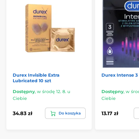
Durex Invisible Extra
Durex Intense 3 
Lubricated 10 szt
Dostępny
,
w środę 12. 8. u
Dostępny
,
w środ
Ciebie
Ciebie
34.83 zł
13.17 zł
Do koszyka