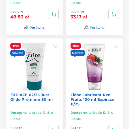
Ciebie
Ciebie
233.17 zł
166.50 zł
49.83 zł
33.17 zł
Porównaj
Porównaj
-84%
-85%
Nowość
Nowość
EXPIACE 02/25 Just
Liebe Lubricant Red
Glide Premium 50 ml
Fruits 100 ml Expirace
11/25
Dostępny
,
w środę 12. 8. u
Dostępny
,
w środę 12. 8. u
Ciebie
Ciebie
19.83 zł
53.17 zł