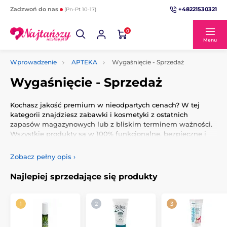
+48221530321
Zadzwoń do nas
(Pn-Pt 10-17)
0
Menu
Wprowadzenie
APTEKA
Wygaśnięcie - Sprzedaż
Wygaśnięcie - Sprzedaż
Kochasz jakość premium w nieodpartych cenach? W tej
kategorii znajdziesz zabawki i kosmetyki z ostatnich
zapasów magazynowych lub z bliskim terminem ważności.
Wszystkie produkty są w 100% funkcjonalne, bezpieczne i
gotowe do natychmiastowego użycia. To idealna okazja, aby
zaoszczędzić i spróbować czegoś nowego.
Zobacz pełny opis
›
Dlaczego warto kupować właśnie teraz?
Najlepiej sprzedające się produkty
Gigantyczne rabaty:
Luksusowe produkty, których nigdzie
indziej nie znajdziesz w takich cenach.
Gwarantowana jakość:
Towar jest nienaruszony,
bezpieczny i higienicznie zapakowany.