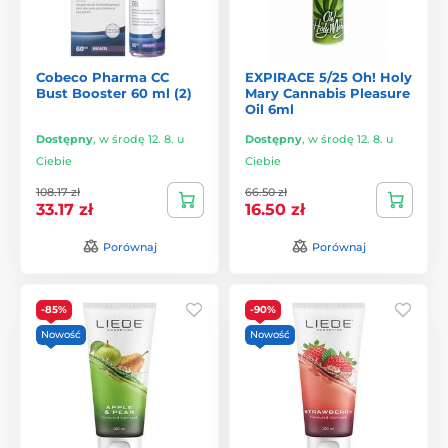
Cobeco Pharma CC
EXPIRACE 5/25 Oh! Holy
Bust Booster 60 ml (2)
Mary Cannabis Pleasure
Oil 6ml
Dostępny
,
w środę 12. 8. u
Dostępny
,
w środę 12. 8. u
Ciebie
Ciebie
108.17 zł
66.50 zł
33.17 zł
16.50 zł
Porównaj
Porównaj
-85%
-90%
Nowość
Nowość