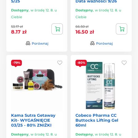
5/25
Data ważności 9/26
Dostępny
,
w środę 12. 8. u
Dostępny
,
w środę 12. 8. u
Ciebie
Ciebie
53.17 zł
66.50 zł
8.17 zł
16.50 zł
Porównaj
Porównaj
-79%
-80%
Kama Sutra Getaway
Cobeco Pharma CC
Kit- WYGAŚNIĘCIE
Buttocks Lifting Gel
03/25 - 80% ZNIŻKI
60ml
Dostępny
,
w środę 12. 8. u
Dostępny
,
w środę 12. 8. u