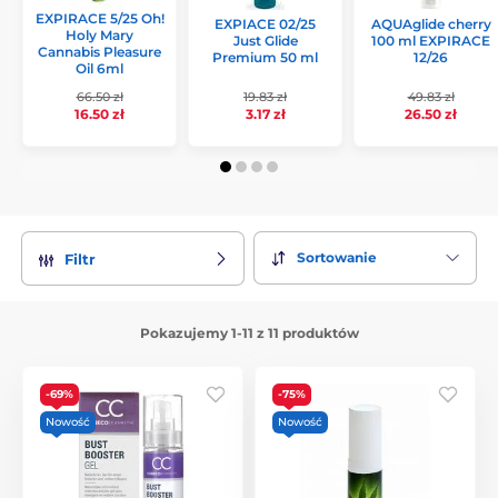
EXPIRACE 5/25 Oh!
EXPIACE 02/25
AQUAglide cherry
Natychmiastowa radość:
Holy Mary
Produkty stworzone po to, aby
Just Glide
100 ml EXPIRACE
Cannabis Pleasure
przetestować je od razu po dostarczeniu.
Premium 50 ml
12/26
Oil 6ml
Nie zwlekaj – zapasy w tej kategorii znikają w mgnieniu oka.
66.50 zł
19.83 zł
49.83 zł
16.50 zł
3.17 zł
26.50 zł
Złap swój kawałek luksusu za ułamek ceny jeszcze dziś!
Sortowanie
Filtr
Pokazujemy 1-11 z 11 produktów
-69%
-75%
Nowość
Nowość