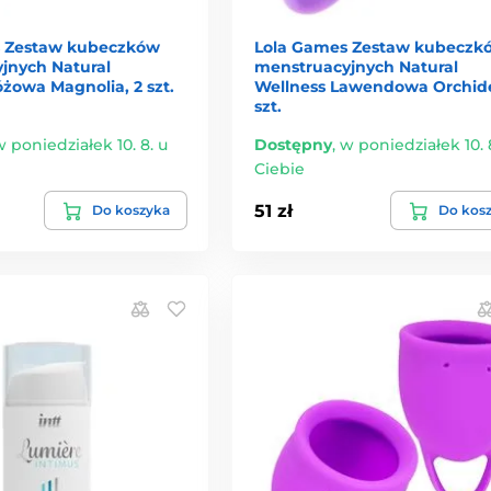
s Zestaw kubeczków
Lola Games Zestaw kubeczk
jnych Natural
menstruacyjnych Natural
żowa Magnolia, 2 szt.
Wellness Lawendowa Orchide
szt.
 poniedziałek 10. 8. u
Dostępny
,
w poniedziałek 10. 
Ciebie
51 zł
Do koszyka
Do kos