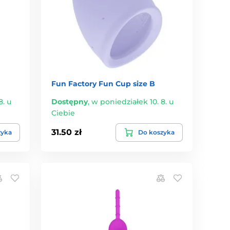
Fun Factory Fun Cup size B
8. u
Dostępny
,
w poniedziałek 10. 8. u
Ciebie
31.50 zł
zyka
Do koszyka