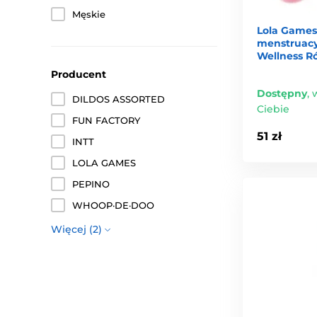
Męskie
Lola Game
menstruacy
Wellness Ró
Producent
Dostępny
,
w
DILDOS ASSORTED
Ciebie
FUN FACTORY
51 zł
INTT
LOLA GAMES
PEPINO
WHOOP·DE·DOO
Więcej (2)