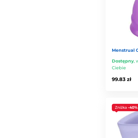
Menstrual 
Dostępny
,
w
Ciebie
99.83 zł
Zniżka
-40%