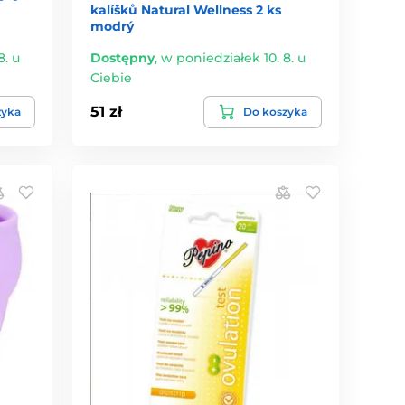
kalíšků Natural Wellness 2 ks
modrý
8. u
Dostępny
,
w poniedziałek 10. 8. u
Ciebie
51 zł
zyka
Do koszyka