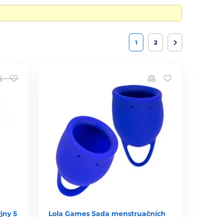
1
2
jny 5
Lola Games Sada menstruačních