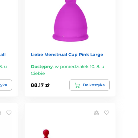
all
Liebe Menstrual Cup Pink Large
8. u
Dostępny
,
w poniedziałek 10. 8. u
Ciebie
88.17 zł
zyka
Do koszyka