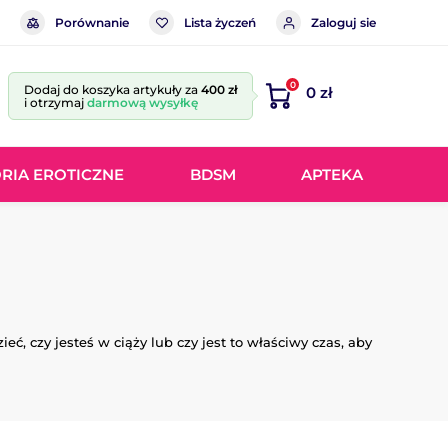
Porównanie
Lista życzeń
Zaloguj sie
0
Dodaj do koszyka artykuły za
400 zł
0 zł
i otrzymaj
darmową wysyłkę
RIA EROTICZNE
BDSM
APTEKA
ieć, czy
jesteś w ciąży lub
czy jest to
właściwy czas, aby