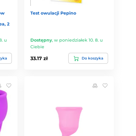
ów
Test owulacji Pepino
a, 2
8. u
Dostępny
,
w poniedziałek 10. 8. u
Ciebie
33.17 zł
zyka
Do koszyka