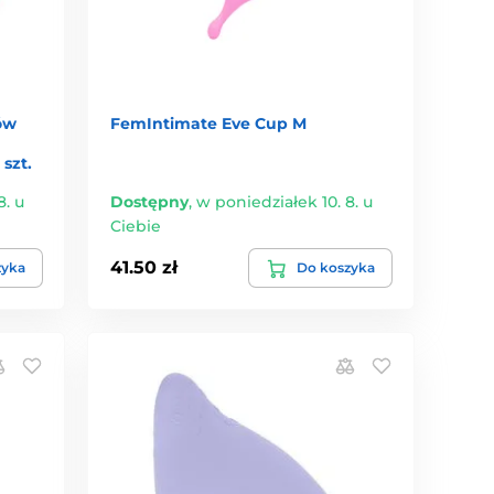
ów
FemIntimate Eve Cup M
szt.
8. u
Dostępny
,
w poniedziałek 10. 8. u
Ciebie
41.50 zł
zyka
Do koszyka