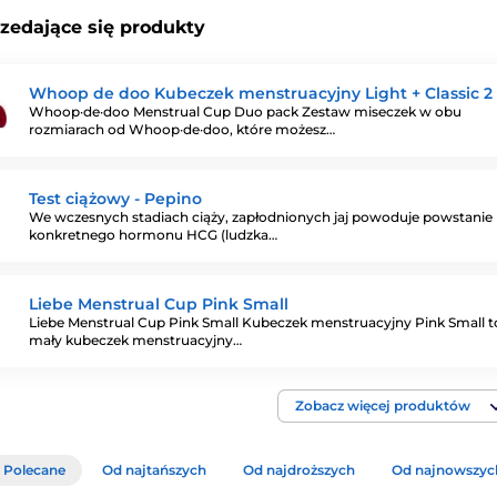
rzedające się produkty
Whoop de doo Kubeczek menstruacyjny Light + Classic 2 
Whoop·de·doo Menstrual Cup Duo pack Zestaw miseczek w obu
rozmiarach od Whoop·de·doo, które możesz…
Test ciążowy - Pepino
We wczesnych stadiach ciąży, zapłodnionych jaj powoduje powstanie
konkretnego hormonu HCG (ludzka…
Liebe Menstrual Cup Pink Small
Liebe Menstrual Cup Pink Small Kubeczek menstruacyjny Pink Small t
mały kubeczek menstruacyjny…
Zobacz więcej produktów
Polecane
Od najtańszych
Od najdroższych
Od najnowszyc