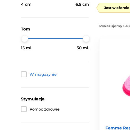
4 cm
6.5 cm
Jest w oferci
Pokazujemy 1-18
Tom
15 ml.
50 ml.
W magazynie
Stymulacja
Pomoc zdrowie
Femme Rep