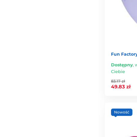
Fun Factor
Dostępny
,
w
Ciebie
83.17 zł
49.83 zł
Nowość