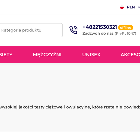
PLN
+48221530321
offline
. Kategoria produktu
Zadzwoń do nas
(Pn-Pt 10-17)
BIETY
MĘŻCZYŹNI
UNISEX
AKCESO
wysokiej jakości
testy ciążowe
i owulacyjne
, które
rzetelnie
powiedz