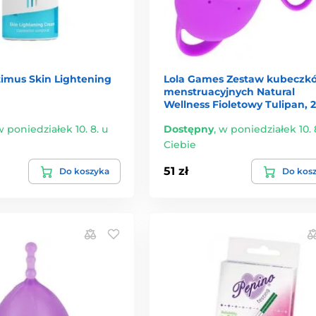
timus Skin Lightening
Lola Games Zestaw kubeczk
menstruacyjnych Natural
Wellness Fioletowy Tulipan, 2 
 poniedziałek 10. 8. u
Dostępny
,
w poniedziałek 10. 
Ciebie
51 zł
Do koszyka
Do kos