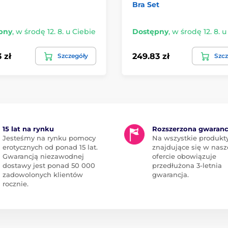
Bra Set
pny
,
w środę 12. 8. u Ciebie
Dostępny
,
w środę 12. 8. u
 zł
249.83 zł
Szczegóły
Szcz
15 lat na rynku
Rozszerzona gwaranc
Jesteśmy na rynku pomocy
Na wszystkie produkt
erotycznych od ponad 15 lat.
znajdujące się w nasz
Gwarancją niezawodnej
ofercie obowiązuje
dostawy jest ponad 50 000
przedłużona 3-letnia
zadowolonych klientów
gwarancja.
rocznie.