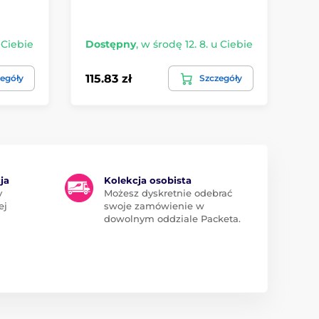
Bl
 Ciebie
Dostępny
,
w środę 12. 8. u Ciebie
Do
115.83 zł
82
egóły
Szczegóły
ja
Kolekcja osobista
y
Możesz dyskretnie odebrać
ej
swoje zamówienie w
dowolnym oddziale Packeta.