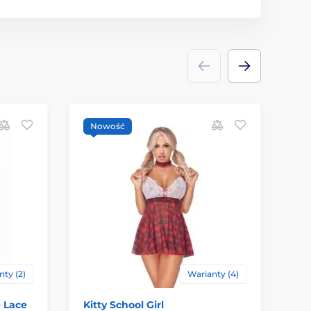
Nowość
N
ty (2)
Warianty (4)
e Lace
Kitty School Girl
Gl