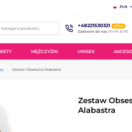
PLN
+48221530321
offline
. Kategoria produktu
Zadzwoń do nas
(Pn-Pt 10-17)
BIETY
MĘŻCZYŹNI
UNISEX
AKCESO
wy
Zestaw Obsessive Alabastra
Zestaw Obses
Alabastra