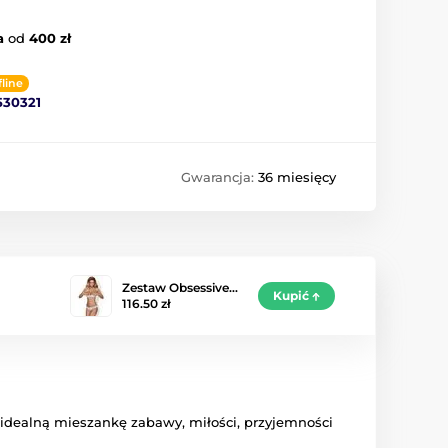
a
od
400 zł
fline
530321
Gwarancja:
36 miesięcy
Zestaw Obsessive…
Kupić
116.50 zł
 idealną mieszankę zabawy, miłości, przyjemności