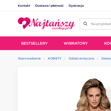
Kontakt
Dostawa i płatność
Dyskrecja
Na przykład
BESTSELLERY
WIBRATORY
KO
Wprowadzenie
KOBIETY
Odzież erotyczna
Zesta