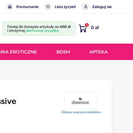
Porównanie
Lista życzeń
Zaloguj sie
0
Dodaj do koszyka artykuły za
400 zł
0 zł
i otrzymaj
darmową wysyłkę
RIA EROTICZNE
BDSM
APTEKA
sive
Zobacz więcej produktów ›