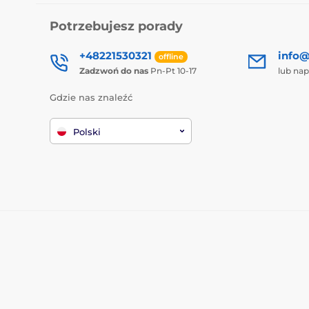
Potrzebujesz porady
+48221530321
info@
offline
Zadzwoń do nas
Pn-Pt 10-17
lub nap
Gdzie nas znaleźć
Polski