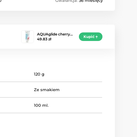
0
Gwarancja:
36 miesięcy
AQUAglide cherry…
Kupić
49.83 zł
120 g
Ze smakiem
100 ml.