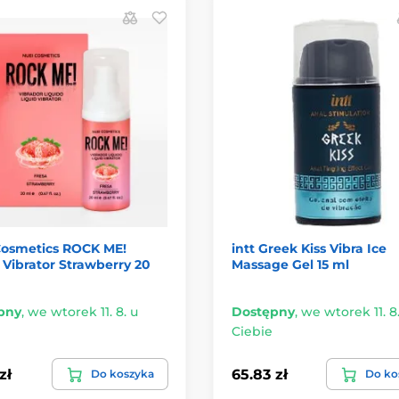
Cosmetics ROCK ME!
intt Greek Kiss Vibra Ice
 Vibrator Strawberry 20
Massage Gel 15 ml
pny
,
we wtorek 11. 8. u
Dostępny
,
we wtorek 11. 8
Ciebie
zł
65.83 zł
Do koszyka
Do ko