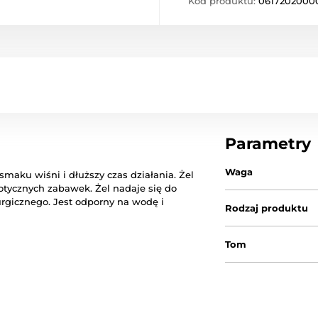
Kod produktu:
0617202000
Parametry
Waga
smaku
wiśni
i
dłuższy
czas działania
.
Żel
otycznych
zabawek.
Żel
nadaje się do
urgicznego
.
Jest
odporny na wodę
i
Rodzaj produktu
Tom