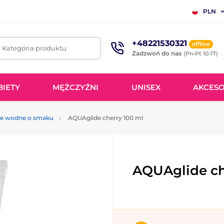
PLN
+48221530321
offline
. Kategoria produktu
Zadzwoń do nas
(Pn-Pt 10-17)
BIETY
MĘŻCZYŹNI
UNISEX
AKCESO
le wodne o smaku
AQUAglide cherry 100 ml
AQUAglide ch