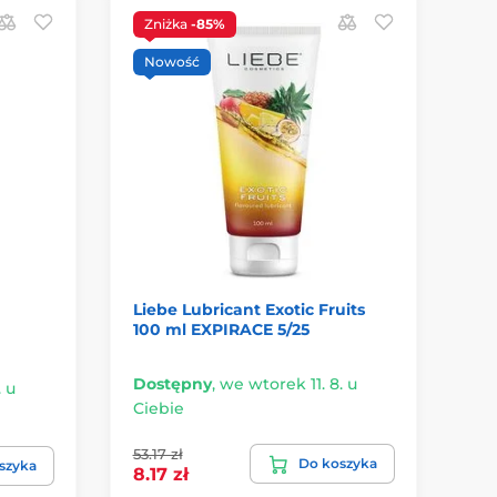
Zniżka
-85%
Nowość
Liebe Lubricant Exotic Fruits
St
100 ml EXPIRACE 5/25
Dostępny
,
we wtorek 11. 8. u
. u
Do
Ciebie
Ci
53.17 zł
Do koszyka
66
szyka
8.17 zł