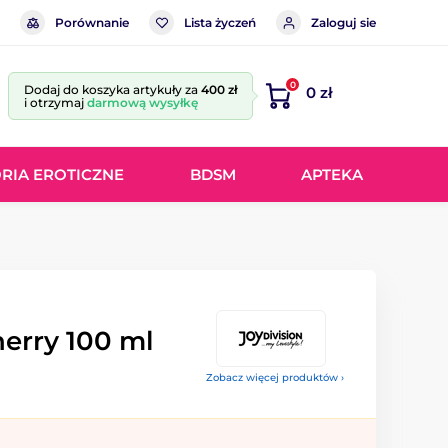
Porównanie
Lista życzeń
Zaloguj sie
0
Dodaj do koszyka artykuły za
400 zł
0 zł
i otrzymaj
darmową wysyłkę
RIA EROTICZNE
BDSM
APTEKA
erry 100 ml
Zobacz więcej produktów ›