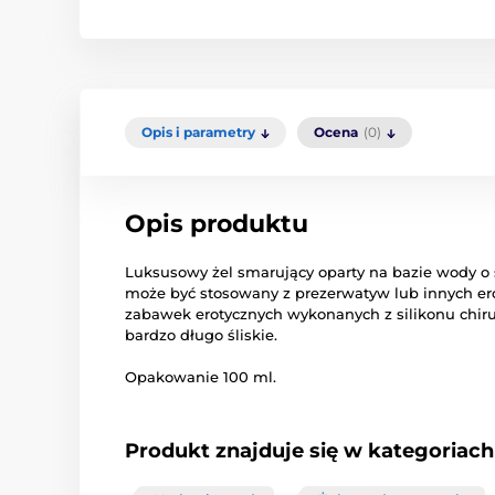
Opis i parametry
Ocena
(0)
Opis produktu
Luksusowy
żel
smarujący
oparty
na bazie wody
o
może
być
stosowany z
prezerwatyw
lub innych
er
zabawek erotycznych
wykonanych z
silikonu
chir
bardzo
długo
śliskie
.
Opakowanie
100 ml
.
Produkt znajduje się w kategoriach