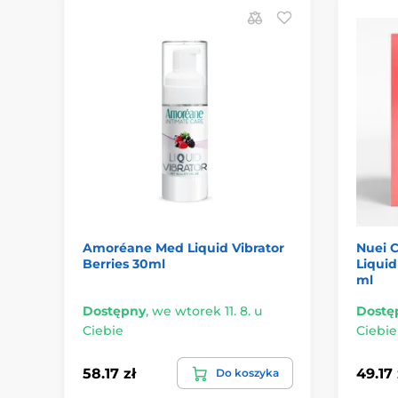
Amoréane Med Liquid Vibrator
Nuei 
Berries 30ml
Liquid
ml
Dostępny
,
we wtorek 11. 8. u
Dostę
Ciebie
Ciebie
58.17 zł
49.17 
Do koszyka