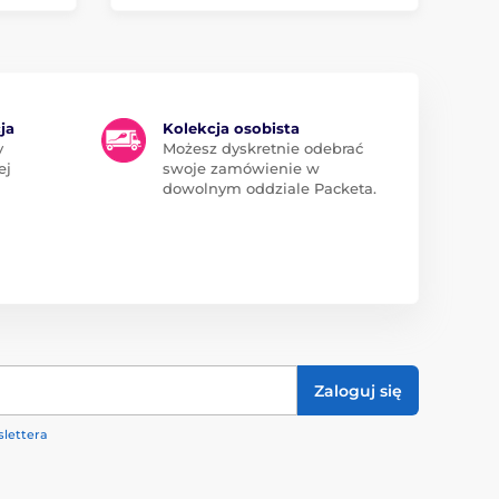
ja
Kolekcja osobista
y
Możesz dyskretnie odebrać
ej
swoje zamówienie w
dowolnym oddziale Packeta.
Zaloguj się
lettera