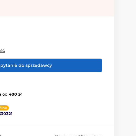
ość
pytanie do sprzedawcy
a
od
400 zł
fline
530321