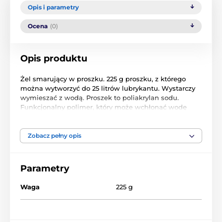
Opis i parametry
Ocena
(0)
Opis produktu
Żel smarujący w proszku. 225 g proszku, z którego
można wytworzyć do 25 litrów lubrykantu. Wystarczy
wymieszać z wodą. Proszek to poliakrylan sodu.
Funkcjonalny polimer, który może wchłonąć wodę
200-300x swojej wagi.
Żel nawilżający jest na bazie wody. Może być
Zobacz pełny opis
stosowany na dowolnej prezerwatywy lub urządzeniu
erotycznym. Wymieszany środek smarny zużyć w
ciągu 48 godzin.
Parametry
Waga
225 g
Produkt znajduje się w kategoriach
Na bazie wody