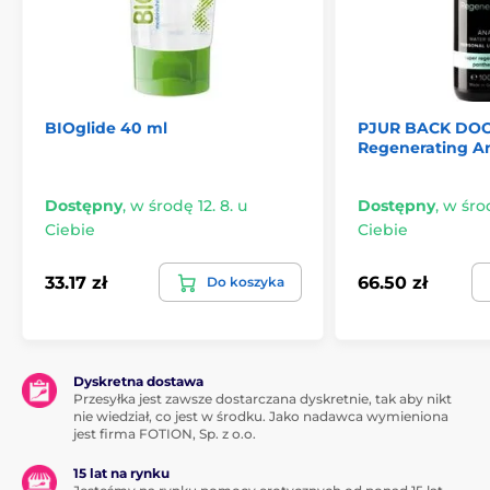
BIOglide 40 ml
PJUR BACK DO
Regenerating An
Dostępny
,
w środę 12. 8. u
Dostępny
,
w środ
Ciebie
Ciebie
33.17 zł
66.50 zł
Do koszyka
Dyskretna dostawa
Przesyłka jest zawsze dostarczana dyskretnie, tak aby nikt
nie wiedział, co jest w środku. Jako nadawca wymieniona
jest firma FOTION, Sp. z o.o.
15 lat na rynku