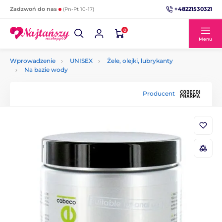
+48221530321
Zadzwoń do nas
(Pn-Pt 10-17)
0
Menu
Wprowadzenie
UNISEX
Żele, olejki, lubrykanty
Na bazie wody
Producent