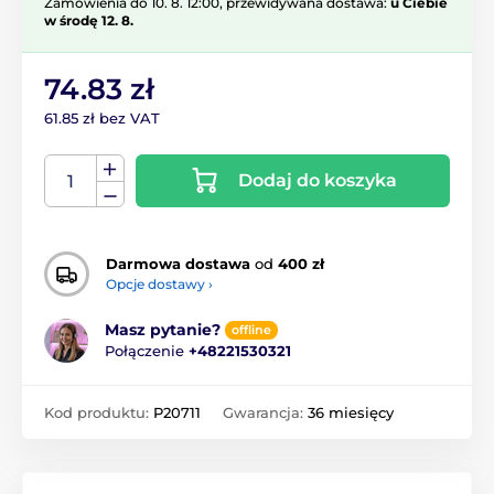
Zamówienia do 10. 8. 12:00, przewidywana dostawa:
u Ciebie
w środę 12. 8.
74.83 zł
61.85 zł bez VAT
Dodaj do koszyka
Darmowa dostawa
od
400 zł
Opcje dostawy ›
Masz pytanie?
offline
Połączenie
+48221530321
Kod produktu:
P20711
Gwarancja:
36 miesięcy