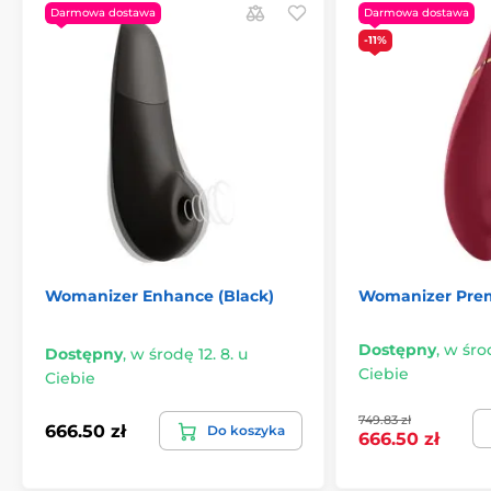
Darmowa dostawa
Darmowa dostawa
-11%
Womanizer Enhance (Black)
Womanizer Pre
Dostępny
,
w środ
Dostępny
,
w środę 12. 8. u
Ciebie
Ciebie
749.83 zł
666.50 zł
Do koszyka
666.50 zł