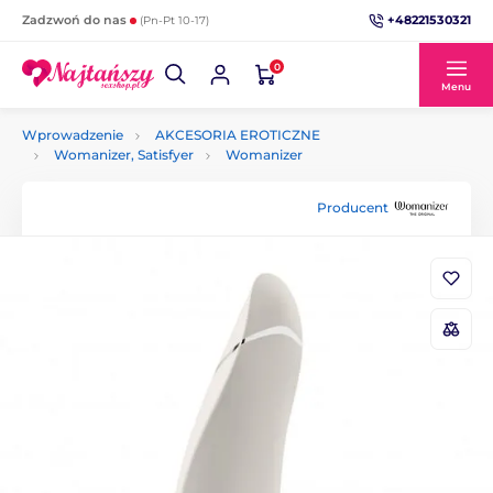
+48221530321
Zadzwoń do nas
(Pn-Pt 10-17)
0
Menu
Wprowadzenie
AKCESORIA EROTICZNE
Womanizer, Satisfyer
Womanizer
Producent