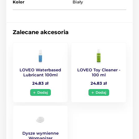
❤️ Smart mode - touch sensitive
Kolor
Biały
Cons
❌ Higher price
❌ No vibration
Zalecane akcesoria
LOVEO Waterbased
LOVEO Toy Cleaner -
Lubricant 100ml
100 ml
24.83 zł
24.83 zł
Dodaj
Dodaj
Dysze wymienne
Womanizer