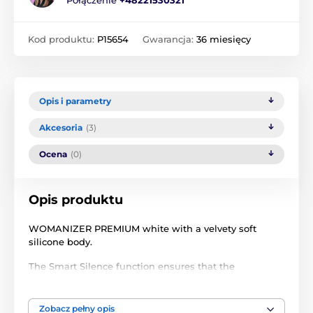
Połączenie
+48221530321
Kod produktu:
P15654
Gwarancja:
36 miesięcy
Opis i parametry
Akcesoria
(3)
Ocena
(0)
Opis produktu
WOMANIZER PREMIUM white with a velvety soft
silicone body.
The Smart Silence function ensures that the
Womanizer does not start working until it almost
touches the skin. As soon as you move it away from
the body, it switches off. This function can be
Zobacz pełny opis