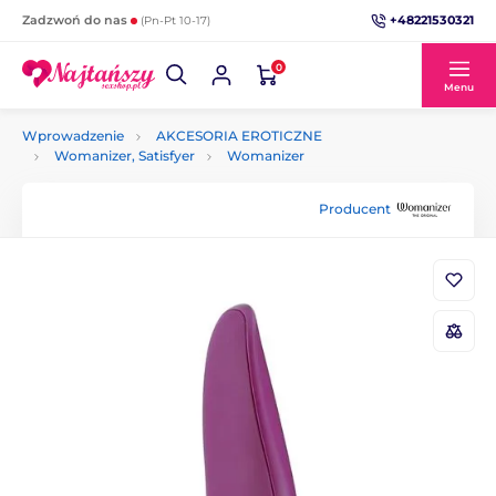
+48221530321
Zadzwoń do nas
(Pn-Pt 10-17)
0
Menu
Wprowadzenie
AKCESORIA EROTICZNE
Womanizer, Satisfyer
Womanizer
Producent