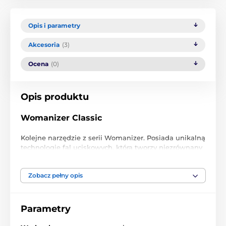
Opis i parametry
Akcesoria
(3)
Ocena
(0)
Opis produktu
Womanizer Classic
Kolejne narzędzie z serii Womanizer. Posiada unikalną
technologię fal uciskowych, która tworzy niezrównany
efekt ssania łechtaczki. Oferuje 8 poziomów
intensywności. Bardzo proste sterowanie. Narzędzie
Zobacz pełny opis
jest również wodoodporne i będzie Twoim
towarzyszem nawet podczas zabawy pod prysznicem
lub w wannie. Ciesz się absolutnym szczytem
orgazmu. Ładowanie za pomocą magnetycznego
Parametry
kabla USB.