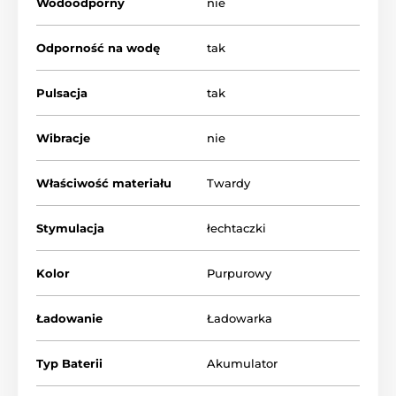
Wodoodporny
nie
Odporność na wodę
tak
Produkt znajduje się w kategoriach
Pulsacja
tak
KOBIETY
AKCESORIA EROTICZNE
Womanizer
Wibracje
nie
Właściwość materiału
Twardy
Stymulacja
łechtaczki
Kolor
Purpurowy
Ładowanie
Ładowarka
Typ Baterii
Akumulator