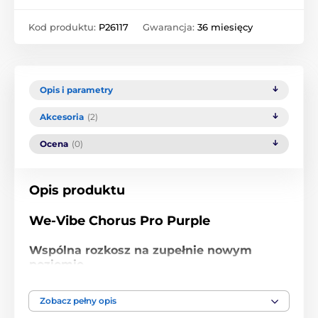
Kod produktu:
P26117
Gwarancja:
36 miesięcy
Opis i parametry
Akcesoria
(2)
Ocena
(0)
Opis produktu
We-Vibe Chorus Pro Purple
Wspólna rozkosz na zupełnie nowym
poziomie
Chorus Pro to najpotężniejszy wibrator dla par marki
Zobacz pełny opis
We-Vibe — zaprojektowany, aby pogłębiać doznania,