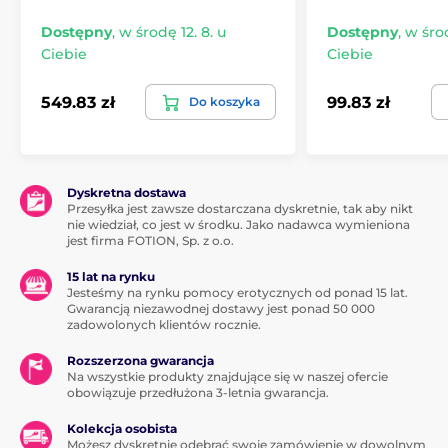
Oprócz siedmiu
klasycznych wzorów
Dostępny
,
w środę 12. 8. u
Dostępny
,
w środ
Chorus Pro oferuje trzy
Ciebie
Ciebie
nowe tryby Fusion Wave
– Echo Wave, Surge Wave
549.83 zł
99.83 zł
Do koszyka
i Ripple Wave – które
wprowadzają bogactwo
rytmów i intensywności
do wspólnej zabawy.
Dyskretna dostawa
Przesyłka jest zawsze dostarczana dyskretnie, tak aby nikt
nie wiedział, co jest w środku. Jako nadawca wymieniona
jest firma FOTION, Sp. z o.o.
15 lat na rynku
Jesteśmy na rynku pomocy erotycznych od ponad 15 lat.
Eleganckie etui
Gwarancją niezawodnej dostawy jest ponad 50 000
ładujące
zadowolonych klientów rocznie.
Aby naładować
Rozszerzona gwarancja
urządzenie i pilot,
Na wszystkie produkty znajdujące się w naszej ofercie
wystarczy umieścić je w
obowiązuje przedłużona 3-letnia gwarancja.
etui – ładowanie
Kolekcja osobista
rozpocznie się
Możesz dyskretnie odebrać swoje zamówienie w dowolnym