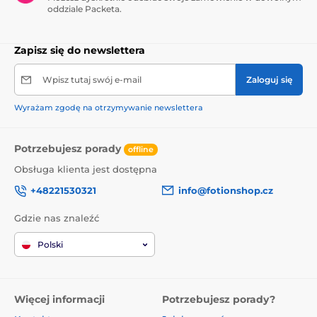
automatycznie, bez
oddziale Packeta.
kabli i zbędnych
komplikacji. Dyskretne i
stylowe etui sprawia, że
Zapisz się do newslettera
wszystko jest zawsze
gotowe do kolejnej
Wpisz tutaj swój e-mail
Zaloguj się
przygody.
Wyrażam zgodę na otrzymywanie newslettera
Potrzebujesz porady
offline
Obsługa klienta jest dostępna
+48221530321
info@fotionshop.cz
Haptyczny pilot
Technologia
Gdzie nas znaleźć
do ściskania
Fusion Wave
Polski
Ściskany pilot
Zasila
do intuicyjnego
podwójne
dostosowywania
silniki
siły wibracji do
łechtaczkowe,
Więcej informacji
Potrzebujesz porady?
intensywności
zapewniając
ściśnięcia.