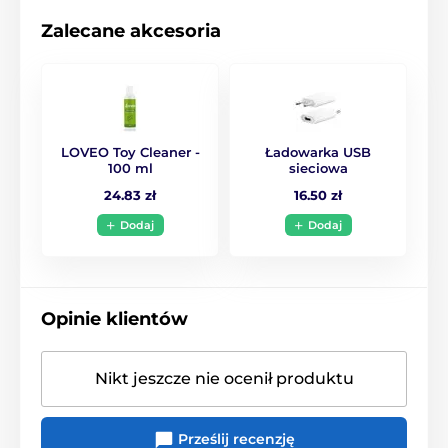
Zalecane akcesoria
Dzięki inteligentnym
czujnikom Chorus Pro
reaguje na ruchy ciała. Ty
i Twój partner możecie w
naturalny sposób
prowadzić intensywność i
rytm bez konieczności
LOVEO Toy Cleaner -
Ładowarka USB
ciągłego sterowania. W
100 ml
sieciowa
aplikacji dostępne są trzy
24.83 zł
16.50 zł
poziomy czułości, aby
dopasować doznania do
Dodaj
Dodaj
własnych preferencji.
Opinie klientów
Pełna kontrola
Nikt jeszcze nie ocenił produktu
przez aplikację
We-Vibe
Prześlij recenzję