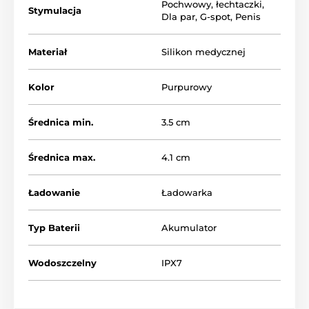
Pochwowy
,
łechtaczki
,
Stymulacja
Dla par
,
G-spot
,
Penis
Pilot Haptic
Materiał
Silikon medycznej
Squeeze
Unikalny pilot reaguje
Kolor
Purpurowy
na siłę uścisku – im
mocniej ściśniesz, tym
silniejsze będą wibracje.
Średnica min.
3.5 cm
Dodatkowo odczuwasz
te same wibracje w
Średnica max.
4.1 cm
dłoni, co tworzy
intuicyjne połączenie
między partnerami i
Ładowanie
Ładowarka
wzmacnia intymność w
czasie rzeczywistym.
Typ Baterii
Akumulator
Wodoszczelny
IPX7
Tryb Touch Sense