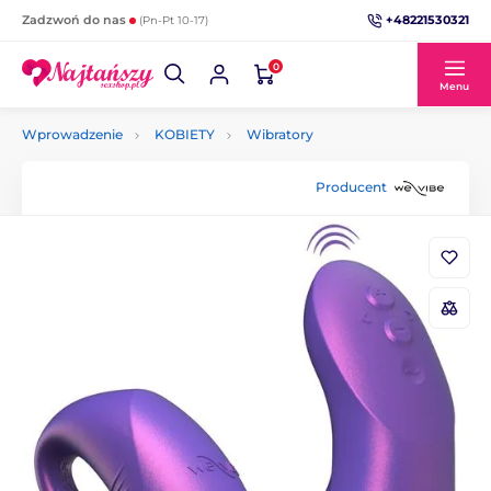
+48221530321
Zadzwoń do nas
(Pn-Pt 10-17)
0
Menu
Wprowadzenie
KOBIETY
Wibratory
Producent