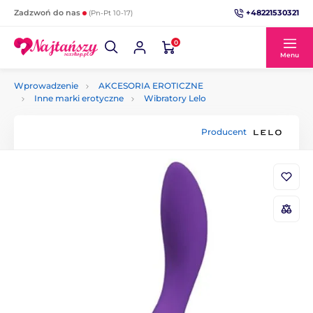
+48221530321
Zadzwoń do nas
(Pn-Pt 10-17)
0
Menu
Wprowadzenie
AKCESORIA EROTICZNE
Inne marki erotyczne
Wibratory Lelo
Producent