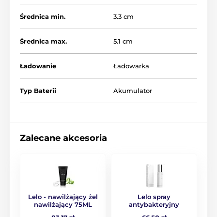
Wibratory Lelo
LELO - Wibratory
Średnica min.
3.3 cm
Średnica max.
5.1 cm
Ładowanie
Ładowarka
Typ Baterii
Akumulator
Zalecane akcesoria
Lelo - nawilżający żel
Lelo spray
nawilżający 75ML
antybakteryjny