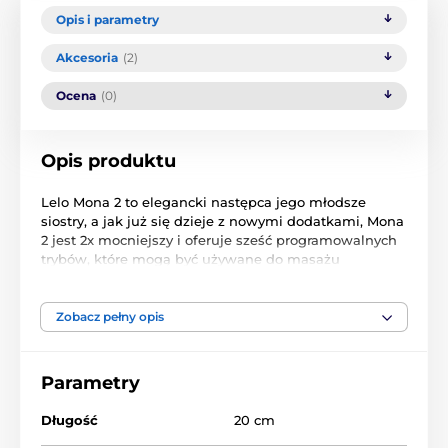
Opis i parametry
Akcesoria
(2)
Ocena
(0)
Opis produktu
Lelo Mona 2 to elegancki następca jego młodsze
siostry, a jak już się dzieje z nowymi dodatkami, Mona
2 jest 2x mocniejszy i oferuje sześć programowalnych
trybów, które mogą być używane do masażu
łechtaczki lub G-spot. Mona jest ergonomicznie
ukształtowana, aby efekt stymulacji było najbardziej
skuteczne. Mona jest pakowane w medycznej jakości
Zobacz pełny opis
silikonu, który jest 100% hipoalergiczny i bardzo łatwe
do utrzymania w czystości. Łatwa obsługa z
wibratorem, nawet po zmroku, ponieważ posiada
Parametry
podświetlany moduł sterujący, który jest zamykany.
Dzięki wbudowanej baterii nie trzeba kupować nowej
Długość
20 cm
baterii, wskazanie niskiego baterii. W pełni