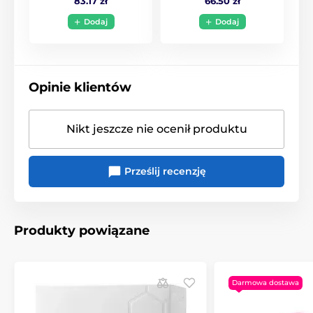
83.17 zł
66.50 zł
Dodaj
Dodaj
Opinie klientów
Nikt jeszcze nie ocenił produktu
Prześlij recenzję
Produkty powiązane
Darmowa dostawa