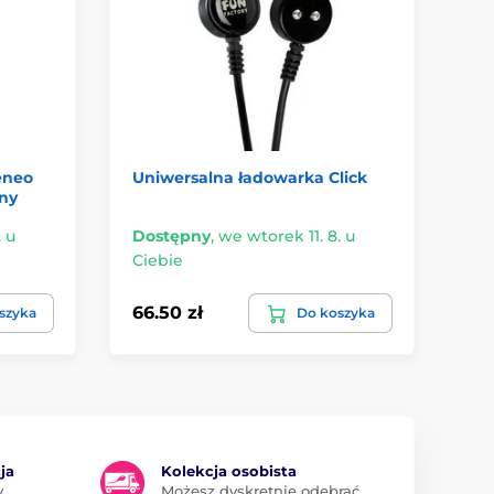
eneo
Uniwersalna ładowarka Click
Fu
ny
Ma
. u
Dostępny
,
we wtorek 11. 8. u
Do
Ciebie
Ci
66.50 zł
28
szyka
Do koszyka
ja
Kolekcja osobista
y
Możesz dyskretnie odebrać