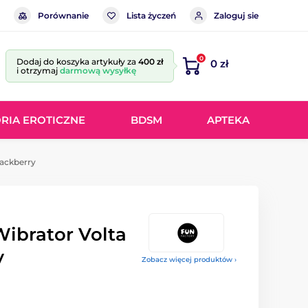
Porównanie
Lista życzeń
Zaloguj sie
0
Dodaj do koszyka artykuły za
400 zł
0 zł
i otrzymaj
darmową wysyłkę
RIA EROTICZNE
BDSM
APTEKA
lackberry
Wibrator Volta
y
Zobacz więcej produktów ›