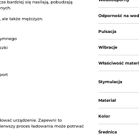
ze bardziej się nasilają, pobudzają
mnych.
Odporność na wo
, ale także mężczyzn.
Pulsacja
ntymnego
Wibracje
czki
Właściwość materi
port
Stymulacja
Materiał
Kolor
dować urządzenie. Zapewni to
Pierwszy proces ładowania może potrwać
Średnica