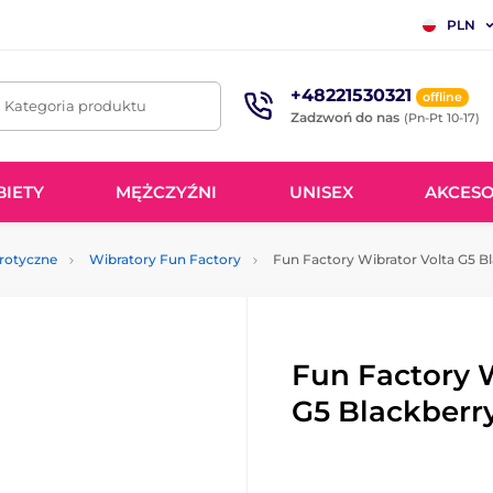
PLN
+48221530321
offline
. Kategoria produktu
Zadzwoń do nas
(Pn-Pt 10-17)
BIETY
MĘŻCZYŹNI
UNISEX
AKCESO
erotyczne
Wibratory Fun Factory
Fun Factory Wibrator Volta G5 B
Fun Factory 
G5 Blackberr