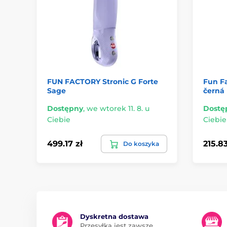
FUN FACTORY Stronic G Forte
Fun Fa
Sage
černá
Dostępny
,
we wtorek 11. 8. u
Dostę
Ciebie
Ciebie
499.17 zł
215.83
Do koszyka
Dyskretna dostawa
Przesyłka jest zawsze