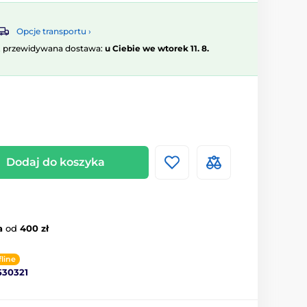
Opcje transportu ›
, przewidywana dostawa:
u Ciebie we wtorek 11. 8.
Dodaj do koszyka
a
od
400 zł
fline
530321