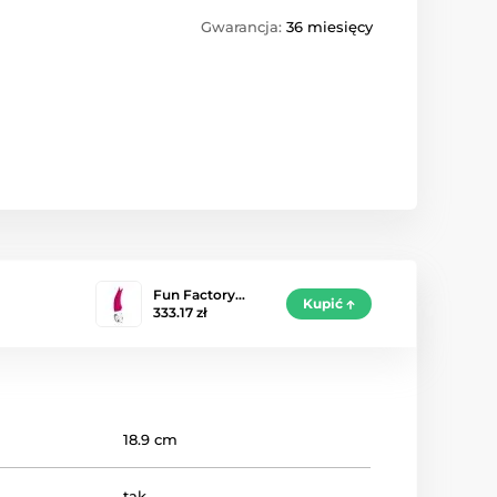
Gwarancja:
36 miesięcy
Fun Factory…
Kupić
333.17 zł
18.9 cm
tak