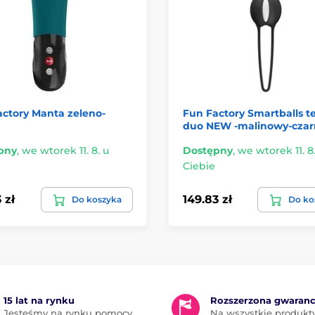
ctory Manta zeleno-
Fun Factory Smartballs t
duo NEW -malinowy-czar
pny
,
we wtorek 11. 8. u
Dostępny
,
we wtorek 11. 8
Ciebie
 zł
149.83 zł
Do koszyka
Do ko
15 lat na rynku
Rozszerzona gwaranc
Jesteśmy na rynku pomocy
Na wszystkie produkt