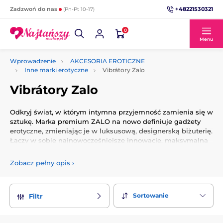
+48221530321
Zadzwoń do nas
(Pn-Pt 10-17)
0
Menu
Wprowadzenie
AKCESORIA EROTICZNE
Inne marki erotyczne
Vibrátory Zalo
Vibrátory Zalo
Odkryj świat, w którym intymna przyjemność zamienia się w
sztukę. Marka premium ZALO na nowo definiuje gadżety
erotyczne, zmieniając je w luksusową, designerską biżuterię.
Łączy w sobie najnowocześniejsze innowacje, maksymalną
elegancję i niezrównany komfort dla najbardziej
wymagających.
Zobacz pełny opis
›
Dlaczego warto wybrać markę ZALO?
Materiały premium:
Bezpieczny dla ciała, aksamitny
Sortowanie
Filtr
silikon Softek™ uzupełniają detale z 24-karatowego złota
lub kryształów Swarovskiego.