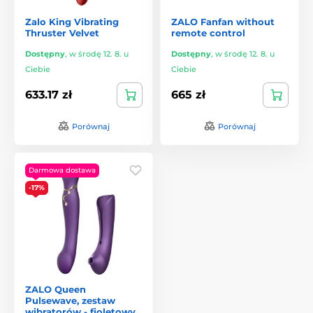
Zalo King Vibrating
ZALO Fanfan without
Thruster Velvet
remote control
Dostępny
,
w środę 12. 8. u
Dostępny
,
w środę 12. 8. u
Ciebie
Ciebie
633.17 zł
665 zł
Porównaj
Porównaj
Darmowa dostawa
-17%
ZALO Queen
Pulsewave, zestaw
wibratorów - fioletowy