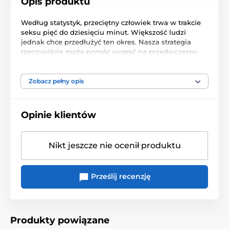
Opis produktu
Według statystyk,
przeciętny człowiek
trwa
w trakcie
seksu
pięć do dziesięciu minut
.
Większość ludzi
jednak
chce
przedłużyć ten okres
.
Nasza strategia
rzeczywiście
może
pomóc
wygrać
na
przedwczesny
wytrysk
.
Czy wiesz
np
.
Technika
"
przystanku
na
rozpoczęcie
" lub
skutecznego
prasy?
Działa dobrze
również
płytkiej
penetracji
lub
wykwalifikowanego
Zobacz pełny opis
pozycję
z kobietą
na górze.
A
jeśli coś
nie działa
, nie
ma nic, aby dać Ci
tylko
do następnej rundy
.
Na
pewno
z
tego
lekcji
seksu
szkoły
rozwiąże
swoją
Opinie klientów
reputację
.
Bonusy
:
Nikt jeszcze nie ocenił produktu
Wielokrotne
orgazmy
ważne informacje
Prześlij recenzję
Długość
:
123
min
.
Produkty powiązane