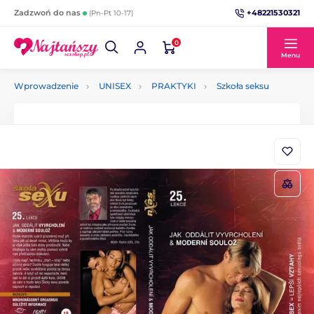
+48221530321
Zadzwoń do nas
(Pn-Pt 10-17)
0
Menu
Wprowadzenie
UNISEX
PRAKTYKI
Szkoła seksu