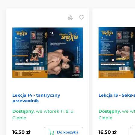
Lekcja 14 - tantryczny
Lekcja 13 - Seks
przewodnik
Dostępny
,
we wtorek 11. 8. u
Dostępny
,
we wto
Ciebie
Ciebie
16.50 zł
16.50 zł
Do koszyka