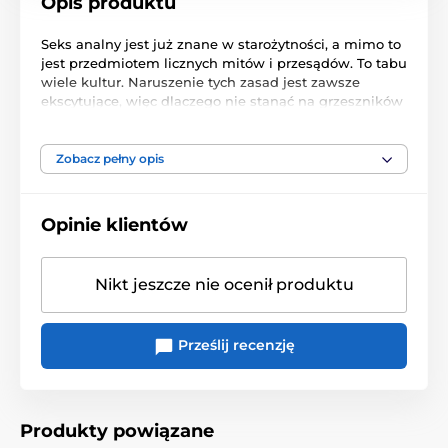
Opis produktu
Seks analny
jest już znane
w starożytności
,
a mimo to
jest
przedmiotem licznych
mitów i
przesądów
.
To
tabu
wiele kultur
.
Naruszenie
tych
zasad
jest
zawsze
ekscytujące
,
więc dlaczego nie
stanąć na
grzeszników
chwili?
Wielu
z was
z pewnością
nie chcą
spróbować
czegoś
zakazanego
.
Przekonasz się, że
stosunek
analny
jest
bardzo
sexy i
wprowadzają w
kochania
Zobacz pełny opis
nowa
Romer
.
Bonusy
:
Opinie klientów
Zajrzeć za kulisy
,
Ważne informacje
Nikt jeszcze nie ocenił produktu
Długość
:
75
min
.
Prześlij recenzję
Produkty powiązane