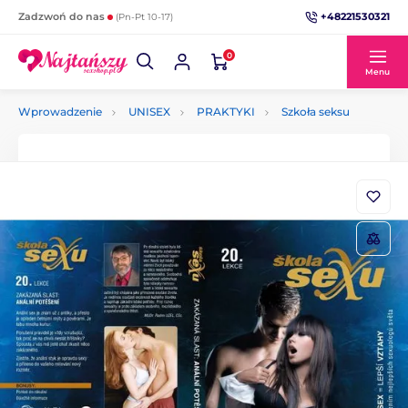
+48221530321
Zadzwoń do nas
(Pn-Pt 10-17)
0
Menu
Wprowadzenie
UNISEX
PRAKTYKI
Szkoła seksu