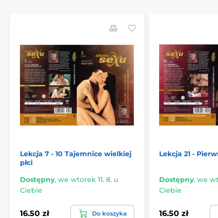
Lekcja 7 - 10 Tajemnice wielkiej
Lekcja 21 - Pier
płci
Dostępny
,
we wtorek 11. 8. u
Dostępny
,
we wto
Ciebie
Ciebie
16.50 zł
16.50 zł
Do koszyka