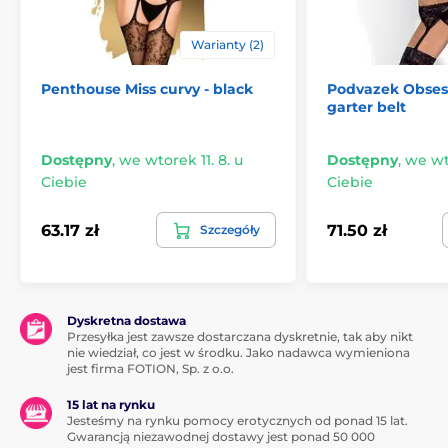
Warianty (2)
Penthouse Miss curvy - black
Podvazek Obsess
garter belt
Dostępny
,
we wtorek 11. 8. u
Dostępny
,
we wto
Ciebie
Ciebie
63.17 zł
71.50 zł
Szczegóły
Dyskretna dostawa
Przesyłka jest zawsze dostarczana dyskretnie, tak aby nikt
nie wiedział, co jest w środku. Jako nadawca wymieniona
jest firma FOTION, Sp. z o.o.
15 lat na rynku
Jesteśmy na rynku pomocy erotycznych od ponad 15 lat.
Gwarancją niezawodnej dostawy jest ponad 50 000