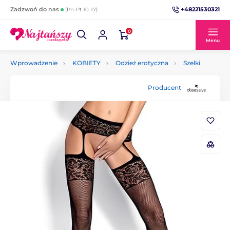
+48221530321
Zadzwoń do nas
(Pn-Pt 10-17)
0
Menu
Wprowadzenie
KOBIETY
Odzież erotyczna
Szelki
Producent