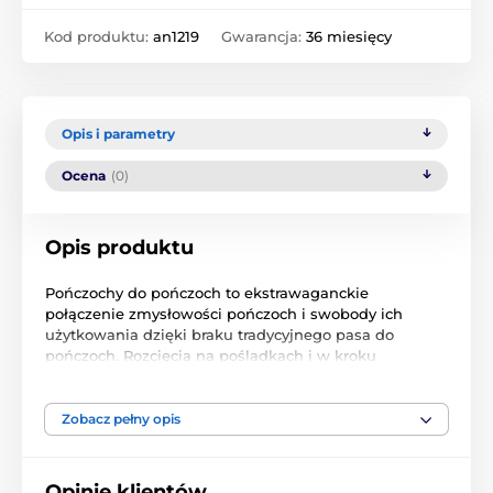
Kod produktu:
an1219
Gwarancja:
36 miesięcy
Opis i parametry
Ocena
(0)
Opis produktu
Pończochy do pończoch to ekstrawaganckie
połączenie zmysłowości pończoch i swobody ich
użytkowania dzięki braku tradycyjnego pasa do
pończoch. Rozcięcia na pośladkach i w kroku
podkreślają zmysłowy charakter modelu. Delikatna,
gładka siateczka doskonałej jakości ozdobiona jest
kwiatowym wzorem w okolicy talii. Wyjątkowo
Zobacz pełny opis
zmysłowy model dla urodzonej uwodzicielki.
Dostępne rozmiary: S/M, L/XL Skład materiału: 90%
nylon, 10% elastan.
Opinie klientów