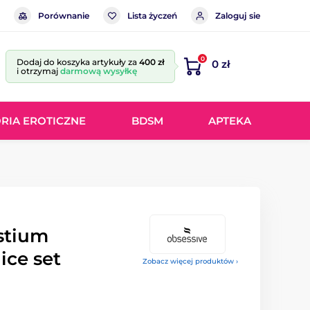
Porównanie
Lista życzeń
Zaloguj sie
0
Dodaj do koszyka artykuły za
400 zł
0 zł
i otrzymaj
darmową wysyłkę
RIA EROTICZNE
BDSM
APTEKA
stium
ice set
Zobacz więcej produktów ›