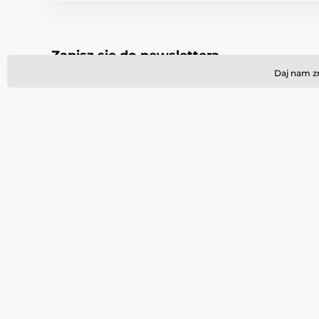
Zapisz się do newslettera
Daj nam zn
Potrzebujesz porady
+48221530321
info@
online
Zadzwoń do nas
Pn-Pt 10-17
lub nap
Gdzie nas znaleźć
Polski