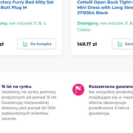
ctory Furry Bad Kitty Set
Cottelli Open Back Tight-
 Butt Plug M
Mini Dress with Long Sle
2719304 Black
pny
,
we wtorek 11. 8. u
Dostępny
,
we wtorek 11. 8
Ciebie
zł
149.17 zł
Do koszyka
Szcz
15 lat na rynku
Rozszerzona gwaranc
Jesteśmy na rynku pomocy
Na wszystkie produkt
erotycznych od ponad 15 lat.
znajdujące się w nasz
Gwarancją niezawodnej
ofercie obowiązuje
dostawy jest ponad 50 000
przedłużona 3-letnia
zadowolonych klientów
gwarancja.
rocznie.