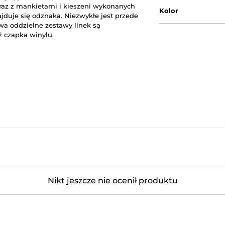
az z
mankietami i
kieszeni
wykonanych
Kolor
jduje się
odznaka
.
Niezwykłe
jest
przede
wa oddzielne
zestawy
linek
są
ż
czapka
winylu
.
Nikt jeszcze nie ocenił produktu