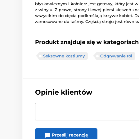
błyskawicznym
i
kołnierz
jest gotowy,
który jest
wr
z
winylu.
Z prawej
strony
i
lewej
piersi
kieszeń
zna
wszystkim
do
cięcia
podkreślają
krzywe
kobiet.
D
zamocowane
do taśmy
.
Częścią
stroju
jest
równie
Produkt znajduje się w kategoriach
Seksowne kostiumy
Odgrywanie ról
Opinie klientów
Prześlij recenzję