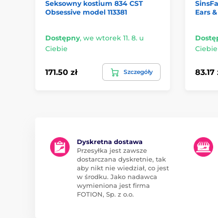
Seksowny kostium 834 CST
SinsFa
Obsessive model 113381
Ears &
Dostępny
,
we wtorek 11. 8. u
Dostę
Ciebie
Ciebie
171.50 zł
83.17 
Szczegóły
Dyskretna dostawa
Przesyłka jest zawsze
dostarczana dyskretnie, tak
aby nikt nie wiedział, co jest
w środku. Jako nadawca
wymieniona jest firma
FOTION, Sp. z o.o.