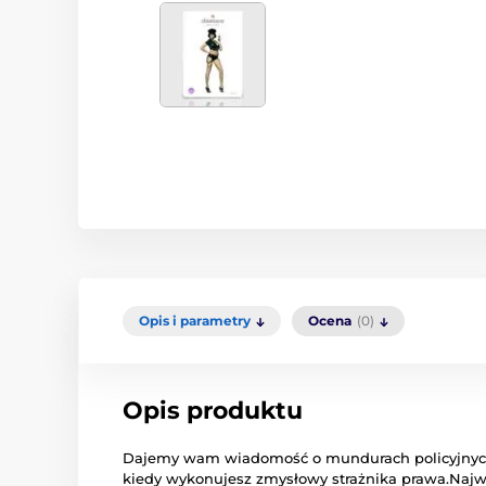
Opis i parametry
Ocena
(0)
Opis produktu
Dajemy wam
wiadomość o
mundurach policyjny
kiedy wykonujesz
zmysłowy
strażnika
prawa.
Najw