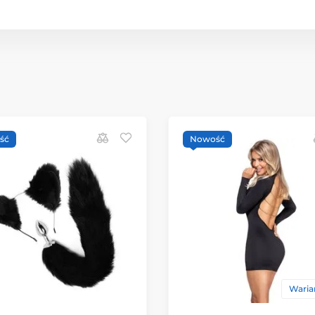
ść
Nowość
Warian