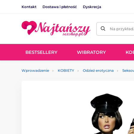
Kontakt
Dostawa i płatność
Dyskrecja
Na przykład
BESTSELLERY
WIBRATORY
KO
Wprowadzenie
KOBIETY
Odzież erotyczna
Sekso