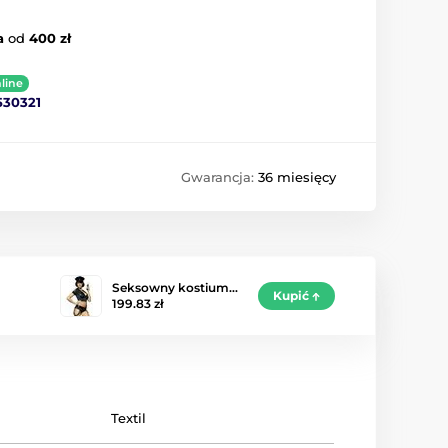
a
od
400 zł
line
530321
Gwarancja:
36 miesięcy
Seksowny kostium…
Kupić
199.83 zł
Textil