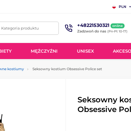
PLN
+48221530321
online
. Kategoria produktu
Zadzwoń do nas
(Pn-Pt 10-17)
BIETY
MĘŻCZYŹNI
UNISEX
AKCESO
wne kostiumy
Seksowny kostium Obsessive Police set
Seksowny ko
Obsessive Pol