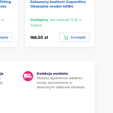
fitting
Seksowny kostium Gepardina
Se
eves
Obsessive model 46184
St
. u
Dostępny
,
we wtorek 11. 8. u
Do
Ciebie
Ci
166.50 zł
24
egóły
Szczegóły
ja
Kolekcja osobista
y
Możesz dyskretnie odebrać
ej
swoje zamówienie w
dowolnym oddziale Packeta.