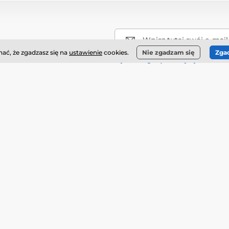
Wpisz tutaj swój e-mail
ać, że zgadzasz się na
ustawienie
cookies.
Nie zgadzam się
Zga
Wyrażam zgodę na otrzymywanie news
Więcej informacji
fotionshop.cz
Kontakt
isz
w wolnej chwili
Dyskretny pakiet
Ceny transportu
Reklamacje i zwroty
Regulamin