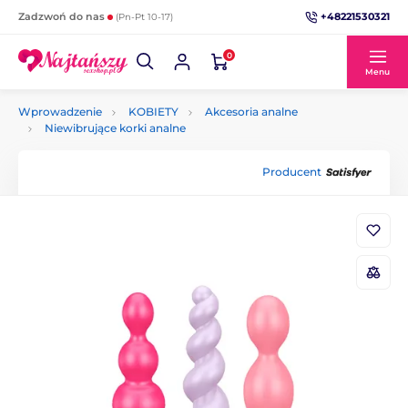
+48221530321
Zadzwoń do nas
(Pn-Pt 10-17)
0
Menu
Wprowadzenie
KOBIETY
Akcesoria analne
Niewibrujące korki analne
Producent