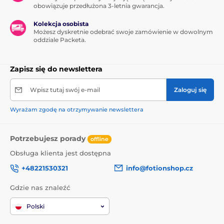
Tanie wibratory
obowiązuje przedłużona 3-letnia gwarancja.
Niewibrujące korki analne
Kolekcja osobista
Możesz dyskretnie odebrać swoje zamówienie w dowolnym
oddziale Packeta.
Zestawy analne
Zapisz się do newslettera
Wpisz tutaj swój e-mail
Zaloguj się
Wyrażam zgodę na otrzymywanie newslettera
Potrzebujesz porady
offline
Obsługa klienta jest dostępna
+48221530321
info@fotionshop.cz
Gdzie nas znaleźć
Polski