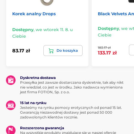
naturalnej wilgoci, co jest ważne dla przyjemnego
doświadczenia.
Korek analny Drops
Black Velvets An
Aby Twoja przyjemność z zabawy z urządzeniem do
odbytu trwała jak najdłużej, zalecamy czyszczenie go,
Dostępny
,
we wto
Dostępny
,
we wtorek 11. 8. u
a następnie dezynfekcję przed i po każdym użyciu.
Ciebie
Ciebie
183.17 zł
83.17 zł
Do koszyka
133.17 zł
Dyskretna dostawa
Przesyłka jest zawsze dostarczana dyskretnie, tak aby nikt
nie wiedział, co jest w środku. Jako nadawca wymieniona
jest firma FOTION, Sp. z o.o.
15 lat na rynku
Jesteśmy na rynku pomocy erotycznych od ponad 15 lat.
Gwarancją niezawodnej dostawy jest ponad 50 000
zadowolonych klientów rocznie.
Produkt znajduje się w kategoriach
Rozszerzona gwarancja
Na wszystkie produkty znajdujące się w naszej ofercie