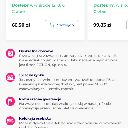
Dostępny
,
w środę 12. 8. u
Dostępny
,
w środ
Ciebie
Ciebie
66.50 zł
99.83 zł
Szczegóły
Dyskretna dostawa
Przesyłka jest zawsze dostarczana dyskretnie, tak aby nikt
nie wiedział, co jest w środku. Jako nadawca wymieniona
jest firma FOTION, Sp. z o.o.
15 lat na rynku
Jesteśmy na rynku pomocy erotycznych od ponad 15 lat.
Gwarancją niezawodnej dostawy jest ponad 50 000
zadowolonych klientów rocznie.
Rozszerzona gwarancja
Na wszystkie produkty znajdujące się w naszej ofercie
obowiązuje przedłużona 3-letnia gwarancja.
Kolekcja osobista
Możesz dyskretnie odebrać swoje zamówienie w dowolnym
oddziale Packeta.