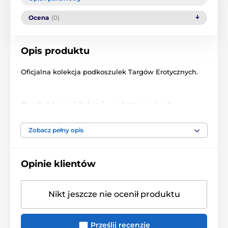
Ocena
(0)
Opis produktu
Oficjalna kolekcja podkoszulek Targów Erotycznych.
Produkt znajduje się w kategoriach
UNISEX
Erofest
Zobacz pełny opis
Reklamní předměty
Opinie klientów
Nikt jeszcze nie ocenił produktu
Prześlij recenzję