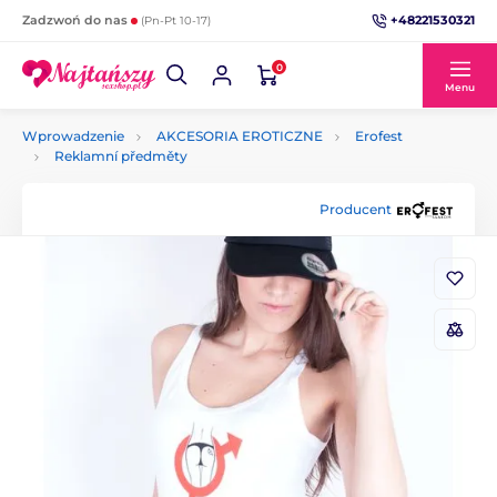
+48221530321
Zadzwoń do nas
(Pn-Pt 10-17)
0
Menu
Wprowadzenie
AKCESORIA EROTICZNE
Erofest
Reklamní předměty
Producent