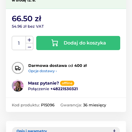
w środę 12. 8.
66.50 zł
54.96 zł bez VAT
Dodaj do koszyka
Darmowa dostawa
od
400 zł
Opcje dostawy ›
Masz pytanie?
offline
Połączenie
+48221530321
Kod produktu:
P15096
Gwarancja:
36 miesięcy
Opis i parametry