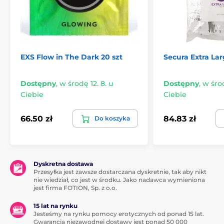
EXS Flow in The Dark 20 szt
Secura Extra Lar
Dostępny
,
w środę 12. 8. u
Dostępny
,
w środ
Ciebie
Ciebie
66.50 zł
84.83 zł
Do koszyka
Dyskretna dostawa
Przesyłka jest zawsze dostarczana dyskretnie, tak aby nikt
nie wiedział, co jest w środku. Jako nadawca wymieniona
jest firma FOTION, Sp. z o.o.
15 lat na rynku
Jesteśmy na rynku pomocy erotycznych od ponad 15 lat.
Gwarancją niezawodnej dostawy jest ponad 50 000