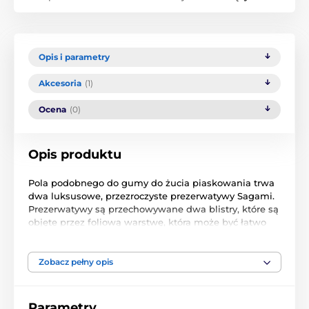
Opis i parametry
Akcesoria
(1)
Ocena
(0)
Opis produktu
Pola
podobnego do
gumy do żucia
piaskowania
trwa
dwa luksusowe
, przezroczyste
prezerwatywy
Sagami
.
Prezerwatywy
są przechowywane
dwa
blistry
, które są
objęte
przez
foliową warstwę
, która może być
łatwo
oderwana
.
Zdejmowanie
prezerwatywy
jest bardzo
łatwy, szybki
i przede wszystkim
higieniczne
, które
są
z pewnością zadowoli
wszystkich użytkowników.
Zobacz pełny opis
Używając
prezerwatywy
poliuretanowe
są bardzo
cienkie
, ale
wytrzymałe
, ich
grubość wynosi
zaledwie
0,02
mm
.
Sagami
Prezerwatywy
mogą przenosić
Parametry