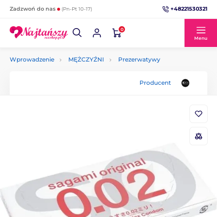
+48221530321
Zadzwoń do nas
(Pn-Pt 10-17)
0
Menu
Wprowadzenie
MĘŻCZYŹNI
Prezerwatywy
Producent