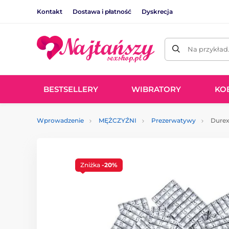
Kontakt
Dostawa i płatność
Dyskrecja
Na przykład
BESTSELLERY
WIBRATORY
KO
Wprowadzenie
MĘŻCZYŹNI
Prezerwatywy
Durex
Zniżka
-20%