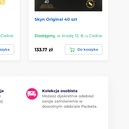
Skyn Original 40 szt
Pa
 Ciebie
Dostępny
,
w środę 12. 8. u Ciebie
Do
133.17 zł
11
szyka
Do koszyka
ja
Kolekcja osobista
y
Możesz dyskretnie odebrać
ej
swoje zamówienie w
dowolnym oddziale Packeta.