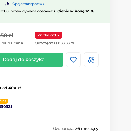
Opcje transportu ›
 12:00, przewidywana dostawa:
u Ciebie w środę 12. 8.
.50 zł
Zniżka
-20%
inalna cena
Oszczędzasz 33.33 zł
Dodaj do koszyka
a
od
400 zł
fline
530321
Gwarancja:
36 miesięcy