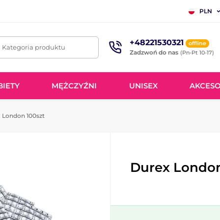
PLN
+48221530321
offline
. Kategoria produktu
Zadzwoń do nas
(Pn-Pt 10-17)
BIETY
MĘŻCZYŹNI
UNISEX
AKCESO
 London 100szt
Durex London