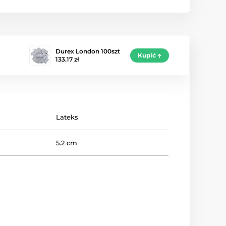
Durex London 100szt
Kupić
133.17 zł
Lateks
5.2 cm