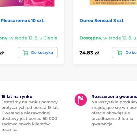
Pleasuremax 10 szt.
Durex Sensual 3 szt
pny
,
w środę 12. 8. u Ciebie
Dostępny
,
w środę 12. 8. u
zł
24.83 zł
Do koszyka
Do ko
15 lat na rynku
Rozszerzona gwaranc
Jesteśmy na rynku pomocy
Na wszystkie produkt
erotycznych od ponad 15 lat.
znajdujące się w nasz
Gwarancją niezawodnej
ofercie obowiązuje
dostawy jest ponad 50 000
przedłużona 3-letnia
zadowolonych klientów
gwarancja.
rocznie.