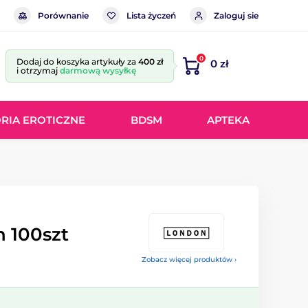
Porównanie
Lista życzeń
Zaloguj sie
0
Dodaj do koszyka artykuły za
400 zł
0 zł
i otrzymaj
darmową wysyłkę
RIA EROTICZNE
BDSM
APTEKA
 100szt
Zobacz więcej produktów ›