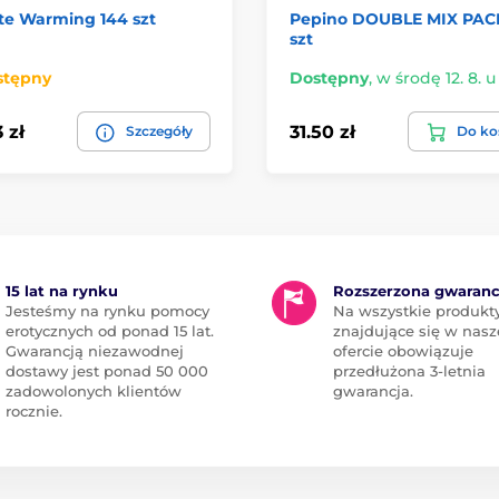
te Warming 144 szt
Pepino DOUBLE MIX PACK
szt
stępny
Dostępny
,
w środę 12. 8. u
 zł
31.50 zł
Szczegóły
Do ko
15 lat na rynku
Rozszerzona gwaranc
Jesteśmy na rynku pomocy
Na wszystkie produkt
erotycznych od ponad 15 lat.
znajdujące się w nasz
Gwarancją niezawodnej
ofercie obowiązuje
dostawy jest ponad 50 000
przedłużona 3-letnia
zadowolonych klientów
gwarancja.
rocznie.