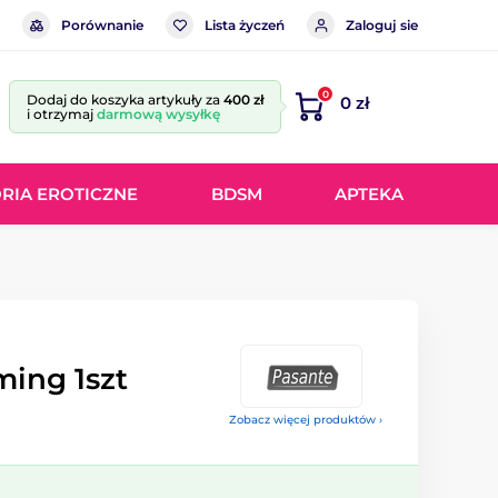
Porównanie
Lista życzeń
Zaloguj sie
0
Dodaj do koszyka artykuły za
400 zł
0 zł
i otrzymaj
darmową wysyłkę
RIA EROTICZNE
BDSM
APTEKA
ing 1szt
Zobacz więcej produktów ›