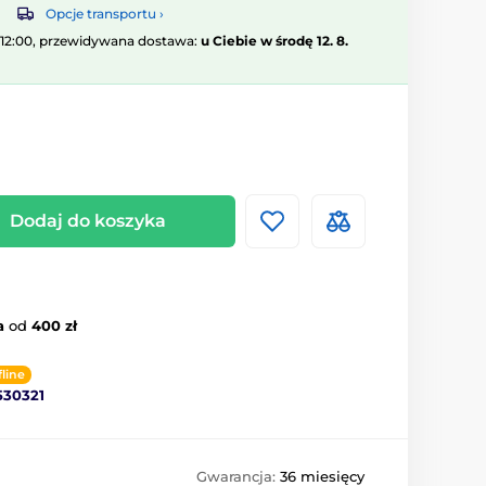
Opcje transportu ›
 12:00, przewidywana dostawa:
u Ciebie w środę 12. 8.
Dodaj do koszyka
a
od
400 zł
fline
530321
Gwarancja:
36 miesięcy