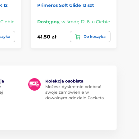
 12
Primeros Soft Glide 12 szt
My
 Ciebie
Dostępny
,
w środę 12. 8. u Ciebie
Do
41.50 zł
111
szyka
Do koszyka
ja
Kolekcja osobista
y
Możesz dyskretnie odebrać
ej
swoje zamówienie w
dowolnym oddziale Packeta.