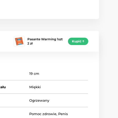
Pasante Warming 1szt
Kupić
2 zł
19 cm
ału
Miękki
Ogrzewany
Pomoc zdrowie
,
Penis