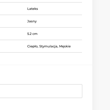
Lateks
Jasny
5.2 cm
Ciepło
,
Stymulacja
,
Męskie