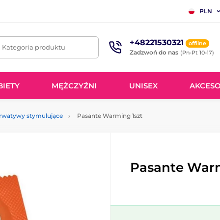
PLN
+48221530321
offline
. Kategoria produktu
Zadzwoń do nas
(Pn-Pt 10-17)
BIETY
MĘŻCZYŹNI
UNISEX
AKCESO
rwatywy stymulujące
Pasante Warming 1szt
Pasante Warm