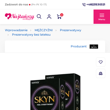
+48221530321
Zadzwoń do nas
(Pn-Pt 10-17)
0
Menu
Wprowadzenie
MĘŻCZYŹNI
Prezerwatywy
Prezerwatywy bez lateksu
Producent