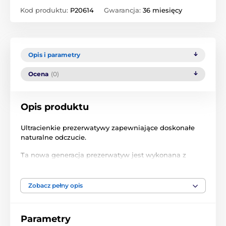
Kod produktu:
P20614
Gwarancja:
36 miesięcy
Opis i parametry
Ocena
(0)
Opis produktu
Ultracienkie prezerwatywy zapewniające doskonałe
naturalne odczucie.
Ta nowa generacja prezerwatyw jest wykonana z
Skynfeel ™, zaawansowanego technologicznie
materiału wolnego od lateksu, który, jak
udowodniono, zwiększa stymulację
Zobacz pełny opis
Ultra gładki smar (nie plemnikobójczy)
Parametry