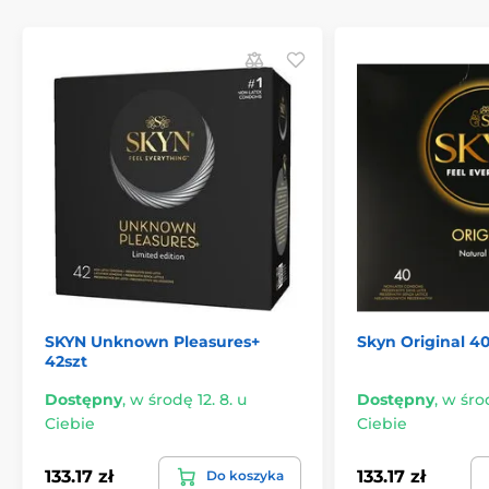
SKYN Unknown Pleasures+
Skyn Original 40
42szt
Dostępny
,
w środę 12. 8. u
Dostępny
,
w środ
Ciebie
Ciebie
133.17 zł
133.17 zł
Do koszyka