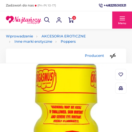
+48221530321
Zadzwoń do nas
(Pn-Pt 10-17)
0
Menu
Wprowadzenie
AKCESORIA EROTICZNE
Inne marki erotyczne
Poppers
Producent