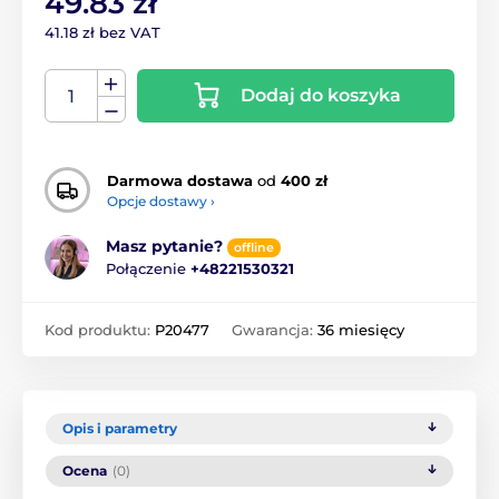
49.83 zł
41.18 zł bez VAT
Dodaj do koszyka
Darmowa dostawa
od
400 zł
Opcje dostawy ›
Masz pytanie?
offline
Połączenie
+48221530321
Kod produktu:
P20477
Gwarancja:
36 miesięcy
Opis i parametry
Ocena
(0)