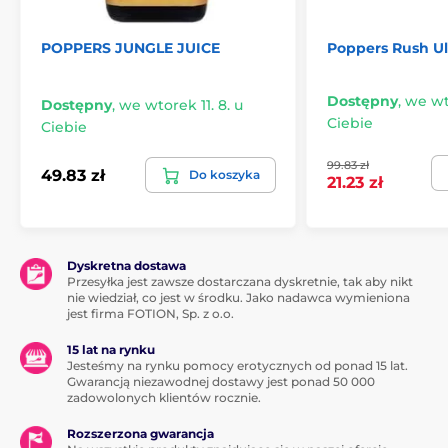
POPPERS JUNGLE JUICE
Poppers Rush Ul
Dostępny
,
we wto
Dostępny
,
we wtorek 11. 8. u
Ciebie
Ciebie
99.83 zł
49.83 zł
Do koszyka
21.23 zł
Dyskretna dostawa
Przesyłka jest zawsze dostarczana dyskretnie, tak aby nikt
nie wiedział, co jest w środku. Jako nadawca wymieniona
jest firma FOTION, Sp. z o.o.
15 lat na rynku
Jesteśmy na rynku pomocy erotycznych od ponad 15 lat.
Gwarancją niezawodnej dostawy jest ponad 50 000
zadowolonych klientów rocznie.
Rozszerzona gwarancja