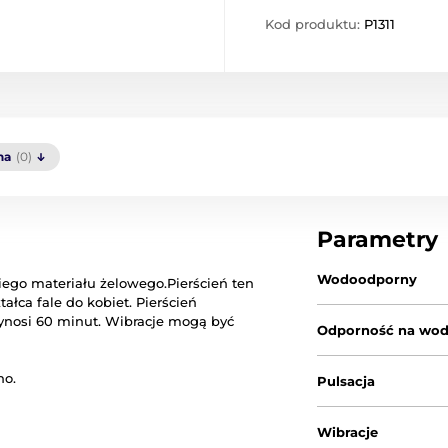
Kod produktu:
P1311
na
(0)
Parametry
Wodoodporny
iego
materiału
żelowego.
Pierścień ten
tałca
fale do
kobiet.
Pierścień
nosi 60 minut.
Wibracje
mogą być
Odporność na wo
no
.
Pulsacja
Wibracje