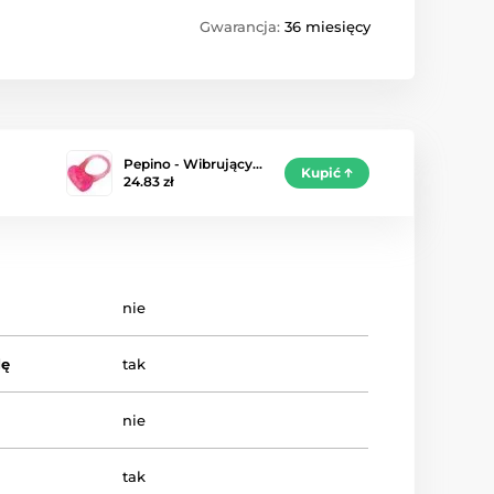
Gwarancja:
36 miesięcy
Pepino - Wibrujący…
Kupić
24.83 zł
nie
dę
tak
nie
tak