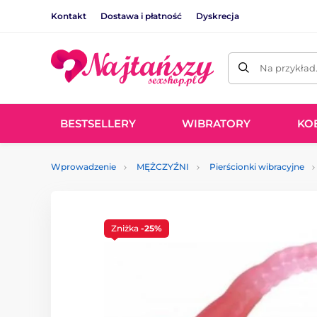
Kontakt
Dostawa i płatność
Dyskrecja
Na przykład
BESTSELLERY
WIBRATORY
KO
Wprowadzenie
MĘŻCZYŹNI
Pierścionki wibracyjne
Zniżka
-25%