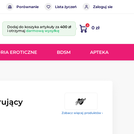
Porównanie
Lista życzeń
Zaloguj sie
0
Dodaj do koszyka artykuły za
400 zł
0 zł
i otrzymaj
darmową wysyłkę
RIA EROTICZNE
BDSM
APTEKA
rujący
Zobacz więcej produktów ›