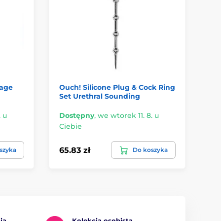
Cage
Ouch! Silicone Plug & Cock Ring
Ri
Set Urethral Sounding
Se
. u
Dostępny
,
we wtorek 11. 8. u
Do
Ciebie
Ci
65.83 zł
14
szyka
Do koszyka
ja
Kolekcja osobista