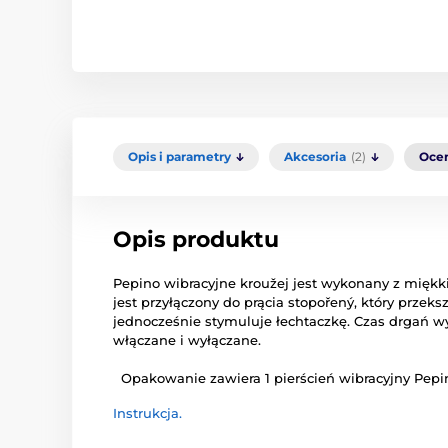
Opis i parametry
Akcesoria
(2)
Oce
Opis produktu
Pepino
wibracyjne
kroužej
jest
wykonany z
miękk
jest
przyłączony
do prącia
stopořený
,
który przeksz
jednocześnie
stymuluje
łechtaczkę
.
Czas
drgań
wy
włączane i wyłączane
.
Opakowanie zawiera
1 pierścień
wibracyjny
Pepi
Instrukcja.