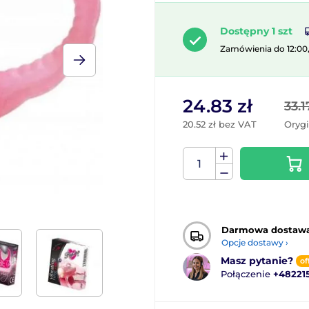
Dostępny 1 szt
Zamówienia do 12:00
24.83 zł
33.1
20.52 zł bez VAT
Oryg
Darmowa dostaw
Opcje dostawy ›
Masz pytanie?
of
Połączenie
+48221