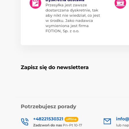
Przesyłka jest zawsze
dostarczana dyskretnie, tak
aby nikt nie wiedział, co jest
w środku. Jako nadawca
wymieniona jest firma
FOTION, Sp. z o.o.
Zapisz się do newslettera
Potrzebujesz porady
+48221530321
info@
offline
Zadzwoń do nas
Pn-Pt 10-17
lub nap