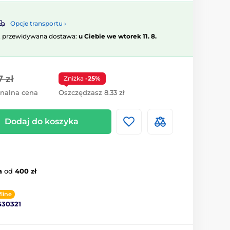
Opcje transportu ›
, przewidywana dostawa:
u Ciebie we wtorek 11. 8.
7 zł
Zniżka
-25%
inalna cena
Oszczędzasz 8.33 zł
Dodaj do koszyka
a
od
400 zł
fline
530321