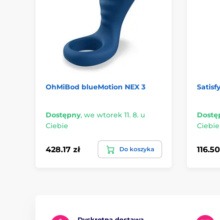
OhMiBod blueMotion NEX 3
Satisf
Dostępny
,
we wtorek 11. 8. u
Dostę
Ciebie
Ciebie
428.17 zł
116.50
Do koszyka
Dyskretna dostawa