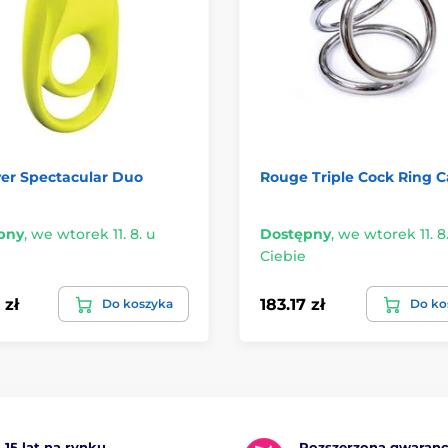
yer Spectacular Duo
Rouge Triple Cock Ring 
pny
,
we wtorek 11. 8. u
Dostępny
,
we wtorek 11. 8
Ciebie
 zł
183.17 zł
Do koszyka
Do ko
15 lat na rynku
Rozszerzona gwaranc