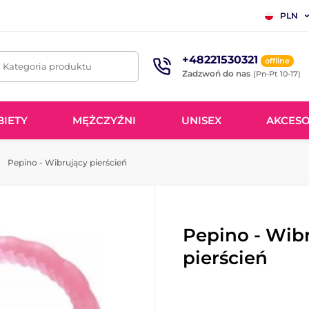
PLN
+48221530321
offline
. Kategoria produktu
Zadzwoń do nas
(Pn-Pt 10-17)
BIETY
MĘŻCZYŹNI
UNISEX
AKCESO
Pepino - Wibrujący pierścień
Pepino - Wib
pierścień