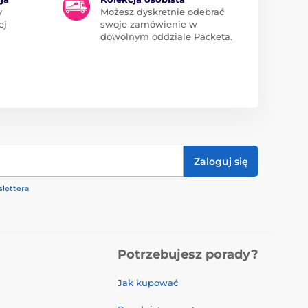
y
Możesz dyskretnie odebrać
ej
swoje zamówienie w
dowolnym oddziale Packeta.
Zaloguj się
lettera
Potrzebujesz porady?
Jak kupować