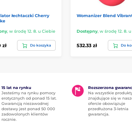
ator łechtaczki Cherry
Womanizer Blend Vibran
ke
pny
,
w środę 12. 8. u Ciebie
Dostępny
,
w środę 12. 8. u
 zł
532.33 zł
Do koszyka
Do ko
15 lat na rynku
Rozszerzona gwaranc
Jesteśmy na rynku pomocy
Na wszystkie produkt
erotycznych od ponad 15 lat.
znajdujące się w nasz
Gwarancją niezawodnej
ofercie obowiązuje
dostawy jest ponad 50 000
przedłużona 3-letnia
zadowolonych klientów
gwarancja.
rocznie.