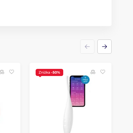
Zniżka
-50%