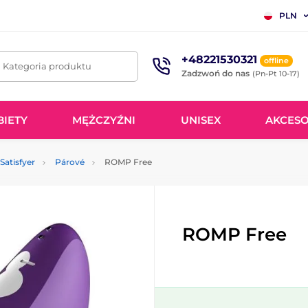
PLN
+48221530321
offline
. Kategoria produktu
Zadzwoń do nas
(Pn-Pt 10-17)
BIETY
MĘŻCZYŹNI
UNISEX
AKCESO
Satisfyer
Párové
ROMP Free
ROMP Free