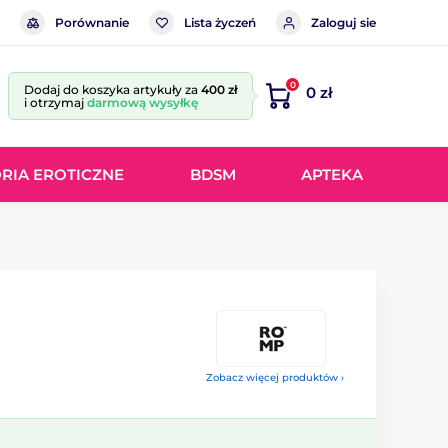
Porównanie
Lista życzeń
Zaloguj sie
0
Dodaj do koszyka artykuły za
400 zł
0 zł
i otrzymaj
darmową wysyłkę
RIA EROTICZNE
BDSM
APTEKA
Zobacz więcej produktów ›