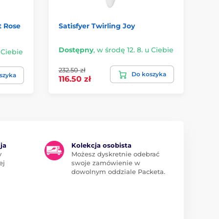
t Rose
Satisfyer Twirling Joy
Lo
Dostępny
,
w środę 12. 8. u Ciebie
 Ciebie
Do
232.50 zł
Do koszyka
24
szyka
116.50 zł
ja
Kolekcja osobista
y
Możesz dyskretnie odebrać
ej
swoje zamówienie w
dowolnym oddziale Packeta.