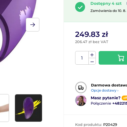
Dostępny 4 szt
Zamówienia do 10. 8.
249.83 zł
206.47 zł bez VAT
Darmowa dostaw
Opcje dostawy ›
Masz pytanie?
of
Połączenie
+48221
Kod produktu:
P20429