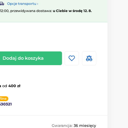
Opcje transportu ›
 12:00, przewidywana dostawa:
u Ciebie w środę 12. 8.
Dodaj do koszyka
a
od
400 zł
fline
530321
Gwarancja:
36 miesięcy