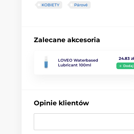
KOBIETY
Párové
Zalecane akcesoria
24.83 z
LOVEO Waterbased
Lubricant 100ml
Dodaj
Opinie klientów