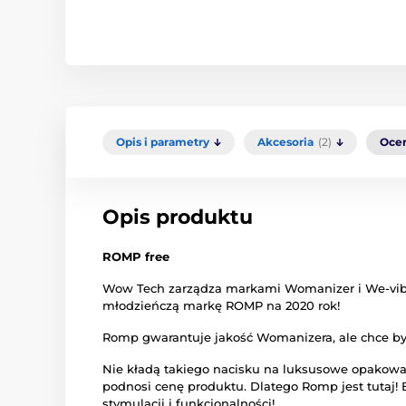
Opis i parametry
Akcesoria
(2)
Oce
Opis produktu
ROMP free
Wow Tech zarządza markami Womanizer i We-vib
młodzieńczą markę ROMP na 2020 rok!
Romp gwarantuje jakość Womanizera, ale chce być
Nie kładą takiego nacisku na luksusowe opakowanie
podnosi cenę produktu. Dlatego Romp jest tutaj!
stymulacji i funkcjonalności!