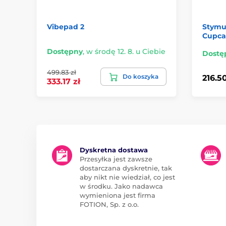
Vibepad 2
Stymul
Cupca
Dostępny
,
w środę 12. 8. u Ciebie
Dostę
499.83 zł
Do koszyka
216.50
333.17 zł
Dyskretna dostawa
Przesyłka jest zawsze
dostarczana dyskretnie, tak
aby nikt nie wiedział, co jest
w środku. Jako nadawca
wymieniona jest firma
FOTION, Sp. z o.o.