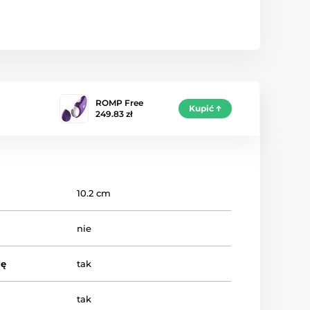
ROMP Free
Kupić
249.83 zł
10.2 cm
nie
dę
tak
tak