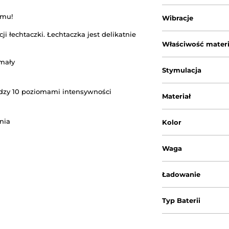
zmu!
Wibracje
 łechtaczki. Łechtaczka jest delikatnie
Właściwość materi
 mały
Stymulacja
dzy 10 poziomami intensywności
Materiał
nia
Kolor
Waga
Ładowanie
Typ Baterii