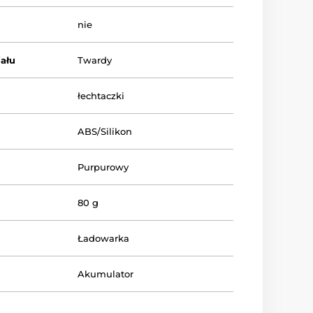
nie
ału
Twardy
łechtaczki
ABS/Silikon
Purpurowy
80 g
Ładowarka
Akumulator