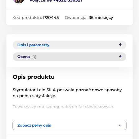
Połączenie
+48221530321
Kod produktu:
P20445
Gwarancja:
36 miesięcy
Opis i parametry
Ocena
(0)
Opis produktu
Stymulator Lelo SILA pozwala poznać nowe sposoby
na pełną satysfakcję.
Towarzyszy mu szereg natężeń fal dźwiękowych.
Dzięki nim cała stymulacja łechtaczki jest przeżyciem
nie do opisania.
Zobacz pełny opis