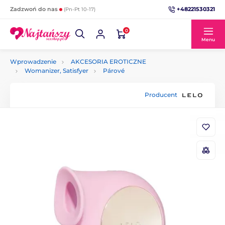
+48221530321
Zadzwoń do nas
(Pn-Pt 10-17)
0
Menu
Wprowadzenie
AKCESORIA EROTICZNE
Womanizer, Satisfyer
Párové
Producent