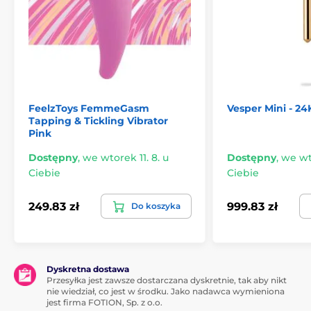
możesz również użyć czyścika erotycznego.
Produkt znajduje się w kategoriach
Luksusowe wibratory
Wibratory Lelo
FeelzToys FemmeGasm
Vesper Mini - 24
Párové
Tapping & Tickling Vibrator
Pink
Dostępny
,
we wtorek 11. 8. u
Dostępny
,
we wto
Ciebie
Ciebie
249.83 zł
999.83 zł
Do koszyka
Dyskretna dostawa
Przesyłka jest zawsze dostarczana dyskretnie, tak aby nikt
nie wiedział, co jest w środku. Jako nadawca wymieniona
jest firma FOTION, Sp. z o.o.