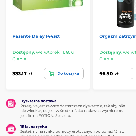
Pasante Delay 144szt
Orgazm Zatrzy
Dostępny
,
we wtorek 11. 8. u
Dostępny
,
we wto
Ciebie
Ciebie
333.17 zł
66.50 zł
Do koszyka
Dyskretna dostawa
Przesyłka jest zawsze dostarczana dyskretnie, tak aby nikt
nie wiedział, co jest w środku. Jako nadawca wymieniona
jest firma FOTION, Sp. z o.o.
15 lat na rynku
Jesteśmy na rynku pomocy erotycznych od ponad 15 lat.