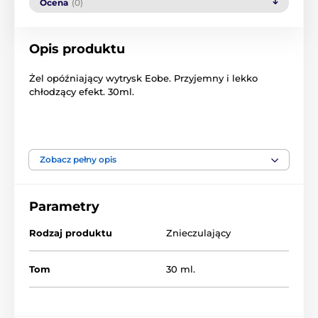
Ocena
(0)
Opis produktu
Żel opóźniający wytrysk Eobe. Przyjemny i lekko
chłodzący efekt. 30ml.
Produkt znajduje się w kategoriach
Zobacz pełny opis
Opóźnianie wytrysku
Na bazie wody
Żele opóźniające wytrysk
Parametry
Orgasmické gely
Żele znieczulające
Rodzaj produktu
Znieczulający
Prezenty dla mężczyzn
Prezenty do 300 zł
Tom
30 ml.