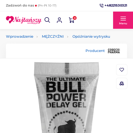
+48221530321
Zadzwoń do nas
(Pn-Pt 10-17)
0
Menu
Wprowadzenie
MĘŻCZYŹNI
Opóźnianie wytrysku
Producent