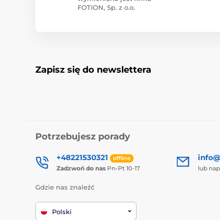
FOTION, Sp. z o.o.
Zapisz się do newslettera
Potrzebujesz porady
+48221530321
info@
offline
Zadzwoń do nas
Pn-Pt 10-17
lub nap
Gdzie nas znaleźć
Polski