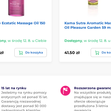
Ecstatic Massage Oil 150
Kama Sutra Aromatic Ma
Oil Pleasure Garden 59 m
pny
,
w środę 12. 8. u Ciebie
Dostępny
,
w środę 12. 8. u
zł
41.50 zł
Do koszyka
Do ko
15 lat na rynku
Rozszerzona gwaranc
Jesteśmy na rynku pomocy
Na wszystkie produkt
erotycznych od ponad 15 lat.
znajdujące się w nasz
Gwarancją niezawodnej
ofercie obowiązuje
dostawy jest ponad 50 000
przedłużona 3-letnia
zadowolonych klientów
gwarancja.