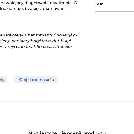
apewniający długotrwałe nawilżenie. O
Tom
e ludziom pozbyć się zahamowań.
 tokoferylu, benzotriazolyl dodecyl p-
eny, pentaerythrityl tetra-di-t-butyl
amyl cinnamal, linalool, citronello
ly
Olejki do masażu
Nikt jeszcze nie ocenił produktu