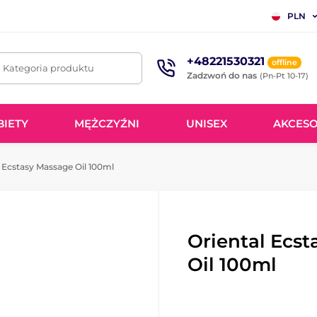
PLN
+48221530321
offline
. Kategoria produktu
Zadzwoń do nas
(Pn-Pt 10-17)
BIETY
MĘŻCZYŹNI
UNISEX
AKCESO
 Ecstasy Massage Oil 100ml
Oriental Ecs
Oil 100ml