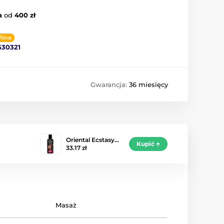
a
od
400 zł
fline
530321
Gwarancja:
36 miesięcy
Oriental Ecstasy…
Kupić
33.17 zł
Masaż