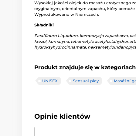
Wysokiej jakości olejek do masażu erotycznego z
oryginalnym, orientalnym zapachu, który pomoż
Wyprodukowano w Niemczech.
Składniki
Paraffinum Liquidum, kompozycja zapachowa, octan
krezol, kumaryna, tetrametylo acetyloctahydronaftal
hydroksyhydrocinnamate, heksametyloindanopyran, 
Produkt znajduje się w kategoriach
UNISEX
Sensual play
Masážní ge
Opinie klientów