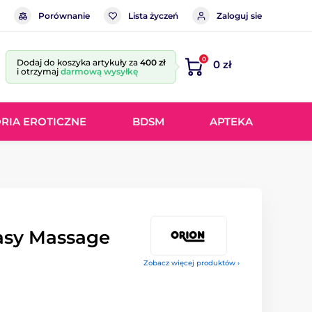
Porównanie
Lista życzeń
Zaloguj sie
0
Dodaj do koszyka artykuły za
400 zł
0 zł
i otrzymaj
darmową wysyłkę
RIA EROTICZNE
BDSM
APTEKA
tasy Massage
Zobacz więcej produktów ›