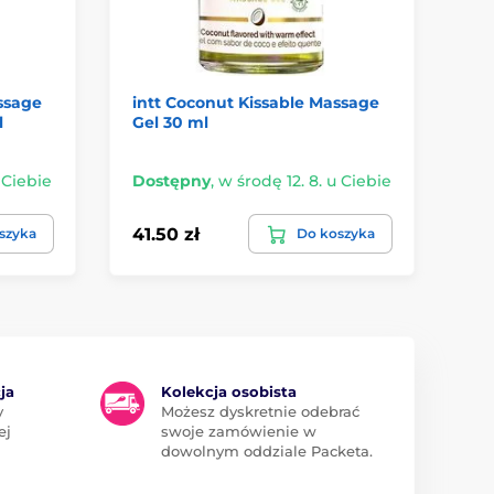
ssage
intt Coconut Kissable Massage
Bo
l
Gel 30 ml
Al
 Ciebie
Dostępny
,
w środę 12. 8. u Ciebie
Do
41.50 zł
74
szyka
Do koszyka
ja
Kolekcja osobista
y
Możesz dyskretnie odebrać
ej
swoje zamówienie w
dowolnym oddziale Packeta.