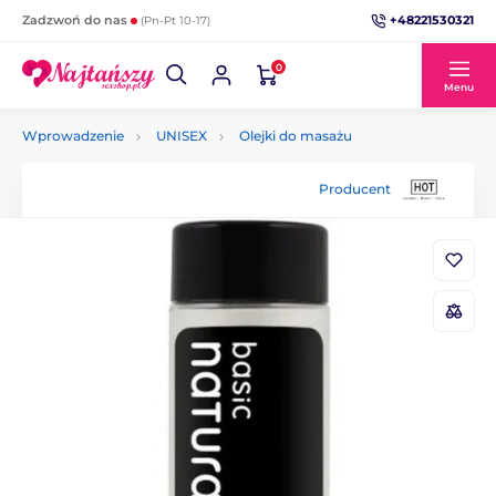
+48221530321
Zadzwoń do nas
(Pn-Pt 10-17)
0
Menu
Wprowadzenie
UNISEX
Olejki do masażu
Producent