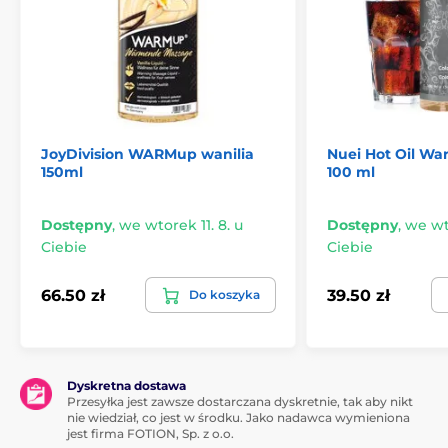
JoyDivision WARMup wanilia
Nuei Hot Oil War
150ml
100 ml
Dostępny
,
we wtorek 11. 8. u
Dostępny
,
we wto
Ciebie
Ciebie
66.50 zł
39.50 zł
Do koszyka
Dyskretna dostawa
Przesyłka jest zawsze dostarczana dyskretnie, tak aby nikt
nie wiedział, co jest w środku. Jako nadawca wymieniona
jest firma FOTION, Sp. z o.o.