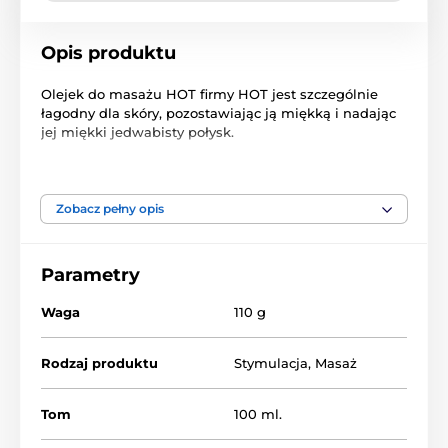
Opis produktu
Olejek do masażu HOT firmy HOT jest szczególnie
łagodny dla skóry, pozostawiając ją miękką i nadając
jej miękki jedwabisty połysk.
Zobacz pełny opis
Produkt znajduje się w kategoriach
Parametry
Masážní gely
Olejki do masażu
Waga
110 g
Rodzaj produktu
Stymulacja
,
Masaż
Tom
100 ml.