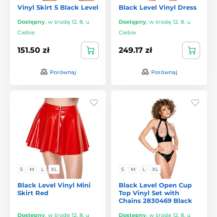
Vinyl Skirt S Black Level
Black Level Vinyl Dress
Dostępny
,
w środę 12. 8. u
Dostępny
,
w środę 12. 8. u
Ciebie
Ciebie
151.50 zł
249.17 zł
Porównaj
Porównaj
S
M
L
XL
S
M
L
XL
Black Level Vinyl Mini
Black Level Open Cup
Skirt Red
Top Vinyl Set with
Chains 2830469 Black
Dostępny
,
w środę 12. 8. u
Dostępny
,
w środę 12. 8. u