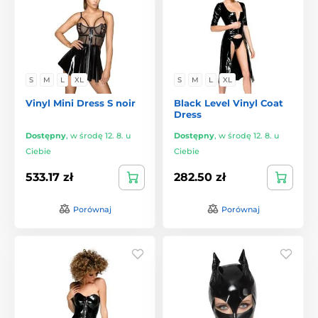
S
M
L
XL
S
M
L
XL
Vinyl Mini Dress S noir
Black Level Vinyl Coat
Dress
Dostępny
,
w środę 12. 8. u
Dostępny
,
w środę 12. 8. u
Ciebie
Ciebie
533.17 zł
282.50 zł
Porównaj
Porównaj