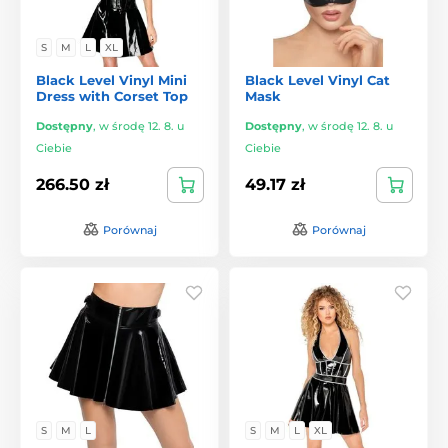
S
M
L
XL
Black Level Vinyl Mini
Black Level Vinyl Cat
Dress with Corset Top
Mask
Dostępny
,
w środę 12. 8. u
Dostępny
,
w środę 12. 8. u
Ciebie
Ciebie
266.50 zł
49.17 zł
Porównaj
Porównaj
S
M
L
S
M
L
XL