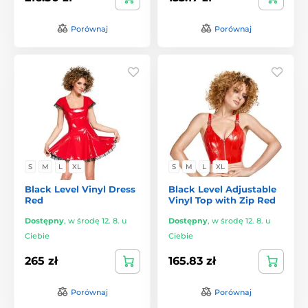
Porównaj
Porównaj
S
M
L
XL
S
M
L
XL
Black Level Vinyl Dress
Black Level Adjustable
Red
Vinyl Top with Zip Red
Dostępny
,
w środę 12. 8. u
Dostępny
,
w środę 12. 8. u
Ciebie
Ciebie
265 zł
165.83 zł
Porównaj
Porównaj