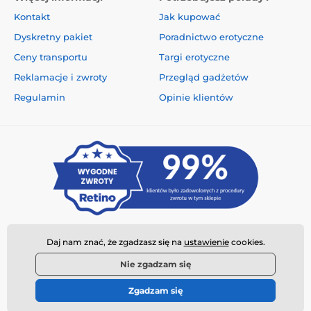
Kontakt
Jak kupować
Dyskretny pakiet
Poradnictwo erotyczne
Ceny transportu
Targi erotyczne
Reklamacje i zwroty
Przegląd gadżetów
Regulamin
Opinie klientów
Daj nam znać, że zgadzasz się na
ustawienie
cookies.
Nie zgadzam się
Zgadzam się
© 2026 www.najtanszysexshop.pl ⦁ Utworzono e-sklep
SIMPLIA.cz