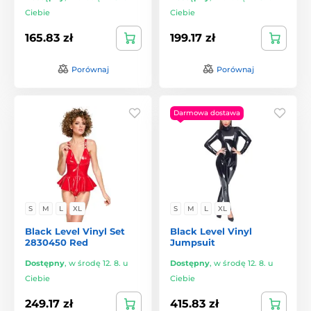
Ciebie
Ciebie
165.83 zł
199.17 zł
Porównaj
Porównaj
Darmowa dostawa
S
M
L
XL
S
M
L
XL
Black Level Vinyl Set
Black Level Vinyl
2830450 Red
Jumpsuit
Dostępny
,
w środę 12. 8. u
Dostępny
,
w środę 12. 8. u
Ciebie
Ciebie
249.17 zł
415.83 zł