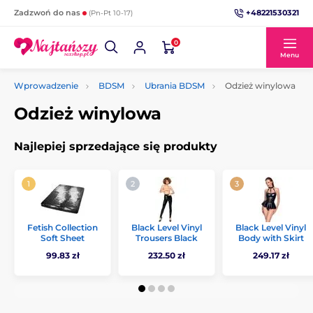
+48221530321
Zadzwoń do nas
(Pn-Pt 10-17)
0
Menu
Wprowadzenie
BDSM
Ubrania BDSM
Odzież winylowa
Odzież winylowa
Najlepiej sprzedające się produkty
Fetish Collection
Black Level Vinyl
Black Level Vinyl
Soft Sheet
Trousers Black
Body with Skirt
99.83 zł
232.50 zł
249.17 zł