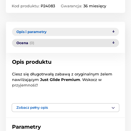
Kod produktu:
P24083
Gwarancja:
36 miesięcy
Opis i parametry
Ocena
(0)
Opis produktu
Ciesz się długotrwałą zabawą z oryginalnym żelem
nawilżającym
Just Glide Premium
. Wskocz w
przyjemność!
Smar medyczny na bazie wody. W
100% wegańska
formuła
, łatwo się zmywa.
Zobacz pełny opis
Zawiera
pantenol
, który regeneruje i łagodzi skórę.
Kwas hialuronowy
nawilża i nawilża.
Parametry
Można go bezpiecznie stosować z prezerwatywami