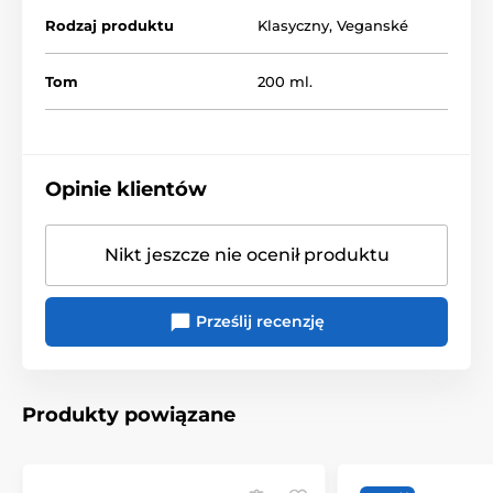
lateksowymi i zabawkami erotycznymi.
Rodzaj produktu
Klasyczny
,
Veganské
Tom
200 ml.
najwyższej jakości żel beztłuszczowy
zawiera kwas hialuronowy z pantenolem
100% wegańskie
bezwonny i pozbawiony smaku
Opinie klientów
200 ml
Nikt jeszcze nie ocenił produktu
Produkt znajduje się w kategoriach
Prześlij recenzję
Na bazie wody
Żele do pomocy erotycznych
Produkty powiązane