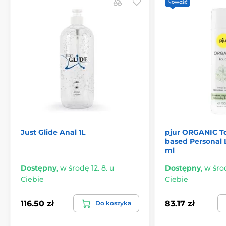
Nowość
Just Glide Anal 1L
pjur ORGANIC T
based Personal 
ml
Dostępny
,
w środę 12. 8. u
Dostępny
,
w środ
Ciebie
Ciebie
116.50 zł
83.17 zł
Do koszyka