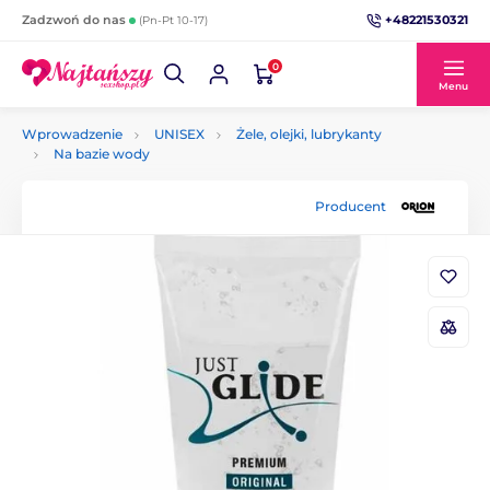
+48221530321
Zadzwoń do nas
(Pn-Pt 10-17)
0
Menu
Wprowadzenie
UNISEX
Żele, olejki, lubrykanty
Na bazie wody
Producent