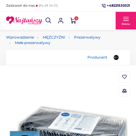
+48221530321
Zadzwoń do nas
(Pn-Pt 10-17)
0
Menu
Wprowadzenie
MĘŻCZYŹNI
Prezerwatywy
Małe prezerwatywy
Producent