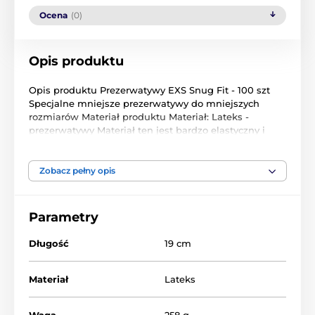
Ocena
(0)
Opis produktu
Opis produktu Prezerwatywy EXS Snug Fit - 100 szt
Specjalne mniejsze prezerwatywy do mniejszych
rozmiarów Materiał produktu Materiał: Lateks -
prezerwatywy Materiał ten jest bardzo elastyczny i
znalazł zastosowanie w wielu dziedzinach. Naturalny
lateks zawiera ponad 150 białek, z których 35 może
działać jako alergeny.
Zobacz pełny opis
Produkt znajduje się w kategoriach
Parametry
Długość
19 cm
Małe prezerwatywy
Duża paczka prezerwatyw
Materiał
Lateks
Waga
258 g