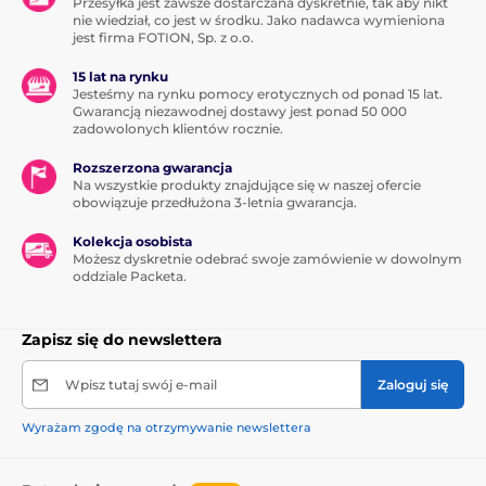
Przesyłka jest zawsze dostarczana dyskretnie, tak aby nikt
nie wiedział, co jest w środku. Jako nadawca wymieniona
jest firma FOTION, Sp. z o.o.
15 lat na rynku
Jesteśmy na rynku pomocy erotycznych od ponad 15 lat.
Gwarancją niezawodnej dostawy jest ponad 50 000
zadowolonych klientów rocznie.
Rozszerzona gwarancja
Na wszystkie produkty znajdujące się w naszej ofercie
obowiązuje przedłużona 3-letnia gwarancja.
Kolekcja osobista
Możesz dyskretnie odebrać swoje zamówienie w dowolnym
oddziale Packeta.
Zapisz się do newslettera
Wpisz tutaj swój e-mail
Zaloguj się
Wyrażam zgodę na otrzymywanie newslettera