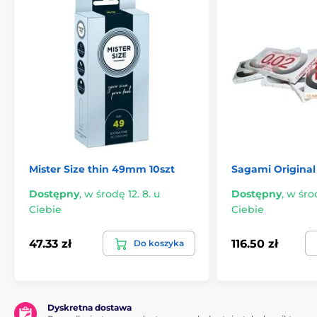
Mister Size thin 49mm 10szt
Sagami Original 
Dostępny
,
w środę 12. 8. u
Dostępny
,
w środ
Ciebie
Ciebie
47.33 zł
116.50 zł
Do koszyka
Dyskretna dostawa