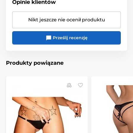
Opinie klientów
lepiej układa ( 90% poliamid, 10% elastan) seria: sexy
rozmiar: S/M, L/XL mogą ci się spodobać również:
podkoszulek Miamor, figi otwarte Miamor, gorset
Nikt jeszcze nie ocenił produktu
Miamor, półbiustonosz Miamor, figi Miamor, szlafrok
Miamor, podwiązki Miamor, Miamor ustawić
Prześlij recenzję
Produkty powiązane