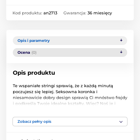
Kod produktu:
an2713
Gwarancja:
36 miesięcy
Opis i parametry
Ocena
(0)
Opis produktu
Te wspaniałe stringi sprawią, że z każdą minutą
poczujesz się lepiej. Seksowna koronka i
niesamowicie dobry design sprawią Ci mnóstwo frajdy
i podkreślą Twoje idealne kształty. Więc? Noś je i
pokochaj! Niesamowite detale stringów Miamor? O
tak:- eleganckie, koronkowe stringi- ozdoby
przyciągają i zachęcają do zabawy!- urocze błyszczące
Zobacz pełny opis
kamienie z przodu - trójkątna część z tyłu podkreśla
pośladki i podkreśla idealne kształty!- przyjemny i
elastyczny materiał świetnie się prezentuje i jeszcze