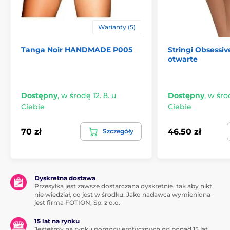
Warianty (5)
Tanga Noir HANDMADE P005
Stringi Obsessiv
otwarte
Dostępny
,
w środę 12. 8. u
Dostępny
,
w środ
Ciebie
Ciebie
70 zł
46.50 zł
Szczegóły
Dyskretna dostawa
Przesyłka jest zawsze dostarczana dyskretnie, tak aby nikt
nie wiedział, co jest w środku. Jako nadawca wymieniona
jest firma FOTION, Sp. z o.o.
15 lat na rynku
Jesteśmy na rynku pomocy erotycznych od ponad 15 lat.