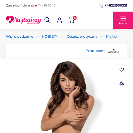
+48221530321
Zadzwoń do nas
(Pn-Pt 10-17)
0
Menu
Wprowadzenie
KOBIETY
Odzież erotyczna
Majtki
Producent