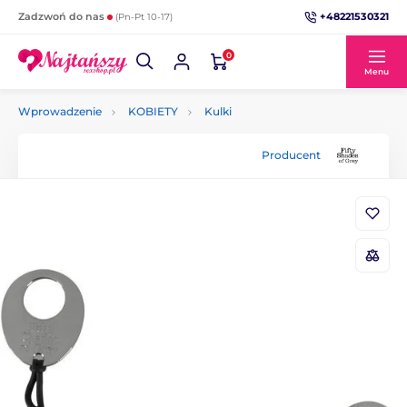
+48221530321
Zadzwoń do nas
(Pn-Pt 10-17)
0
Menu
Wprowadzenie
KOBIETY
Kulki
Producent