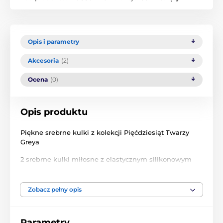
Opis i parametry
Akcesoria
(2)
Ocena
(0)
Opis produktu
Piękne srebrne kulki z kolekcji Pięćdziesiąt Twarzy
Greya
2 srebrne kulki miłosne z elastycznym silikonowym
sznurkiem, zostały opracowane tak, aby skutecznie
wzmacniać mięśnie dna miednicy.
Zobacz pełny opis
Są masywne, niesamowicie gładkie i mają dodatkową
wagę 219 g - idealne dla doświadczonych kobiet.
Parametry
Zawiera satynową torbę do przechowywania.