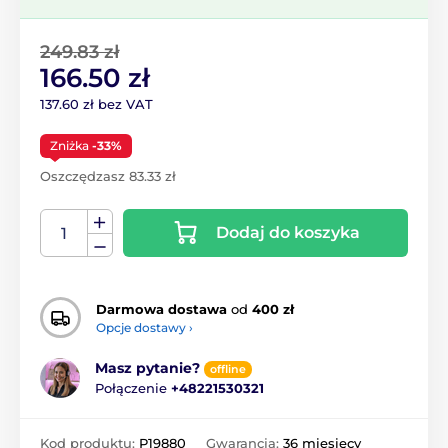
249.83 zł
166.50 zł
137.60 zł bez VAT
Zniżka
-33%
Oszczędzasz 83.33 zł
Dodaj do koszyka
Darmowa dostawa
od
400 zł
Opcje dostawy ›
Masz pytanie?
offline
Połączenie
+48221530321
Kod produktu:
P19880
Gwarancja:
36 miesięcy