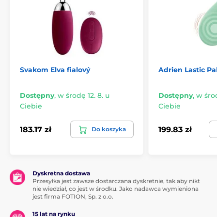
Svakom Elva fialový
Adrien Lastic Pa
Dostępny
,
w środę 12. 8. u
Dostępny
,
w środ
Ciebie
Ciebie
183.17 zł
199.83 zł
Do koszyka
Dyskretna dostawa
Przesyłka jest zawsze dostarczana dyskretnie, tak aby nikt
nie wiedział, co jest w środku. Jako nadawca wymieniona
jest firma FOTION, Sp. z o.o.
15 lat na rynku