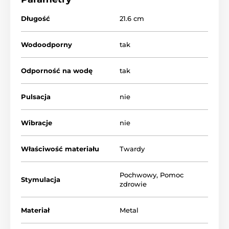
Materiał metal.
Długość
21.6 cm
Wodoodporny
tak
Produkt znajduje się w kategoriach
Odporność na wodę
tak
KOBIETY
Kulki
Hantle dopochwowe
Fifty Shades
Pulsacja
nie
Wibracje
nie
Właściwość materiału
Twardy
Pochwowy
,
Pomoc
Stymulacja
zdrowie
Materiał
Metal