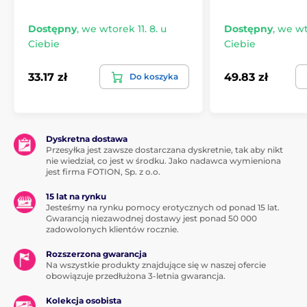
Dostępny
,
we wtorek 11. 8. u
Dostępny
,
we wto
Ciebie
Ciebie
33.17 zł
49.83 zł
Do koszyka
Dyskretna dostawa
Przesyłka jest zawsze dostarczana dyskretnie, tak aby nikt
nie wiedział, co jest w środku. Jako nadawca wymieniona
jest firma FOTION, Sp. z o.o.
15 lat na rynku
Jesteśmy na rynku pomocy erotycznych od ponad 15 lat.
Gwarancją niezawodnej dostawy jest ponad 50 000
zadowolonych klientów rocznie.
Rozszerzona gwarancja
Na wszystkie produkty znajdujące się w naszej ofercie
obowiązuje przedłużona 3-letnia gwarancja.
Kolekcja osobista