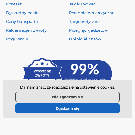
Kontakt
Jak kupować
Dyskretny pakiet
Poradnictwo erotyczne
Ceny transportu
Targi erotyczne
Reklamacje i zwroty
Przegląd gadżetów
Regulamin
Opinie klientów
Daj nam znać, że zgadzasz się na
ustawienie
cookies.
Nie zgadzam się
Zgadzam się
© 2026 www.najtanszysexshop.pl ⦁ Utworzono e-sklep
SIMPLIA.cz