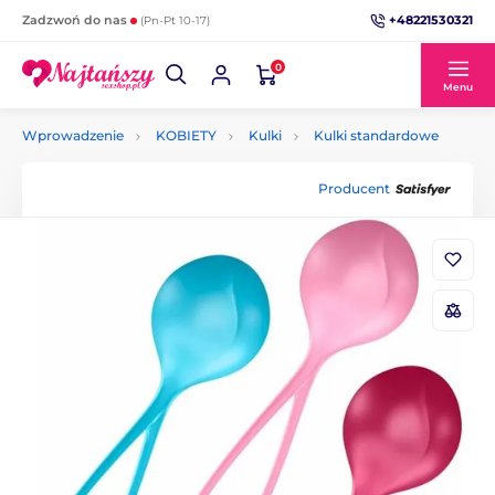
+48221530321
Zadzwoń do nas
(Pn-Pt 10-17)
0
Menu
Wprowadzenie
KOBIETY
Kulki
Kulki standardowe
Producent