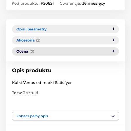
Kod produktu:
P20821
Gwarancja:
36 miesięcy
Opis i parametry
Akcesoria
(2)
Ocena
(0)
Opis produktu
Kulki Venus od marki Satisfyer.
Teraz 3 sztuki
Dbasz o kondycję! Z kulkami Satisfyer Balls możesz
trenować swoje mięśnie. Noszenie tych piłek przez 15
minut dziennie wzmacnia mięśnie dna miednicy.
Zobacz pełny opis