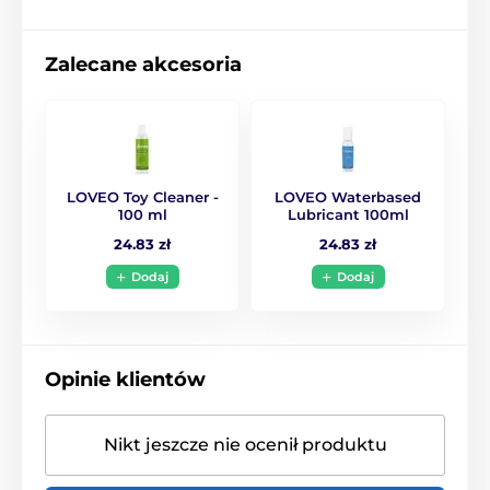
Produkt znajduje się w kategoriach
Zalecane akcesoria
BESTSELLERY
Kulki standardowe
zestawy kul Wenus
Hantle dopochwowe
Sprzedaż
Towar na wyprzedaży
LOVEO Toy Cleaner -
LOVEO Waterbased
100 ml
Lubricant 100ml
24.83 zł
24.83 zł
Dodaj
Dodaj
Opinie klientów
Nikt jeszcze nie ocenił produktu