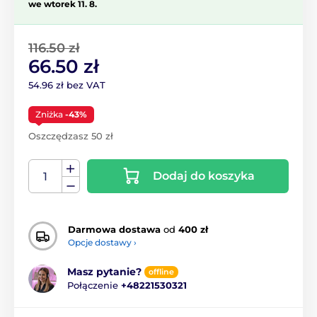
we wtorek 11. 8.
116.50 zł
66.50 zł
54.96 zł bez VAT
Zniżka
-43%
Oszczędzasz 50 zł
Dodaj do koszyka
Darmowa dostawa
od
400 zł
Opcje dostawy ›
Masz pytanie?
offline
Połączenie
+48221530321