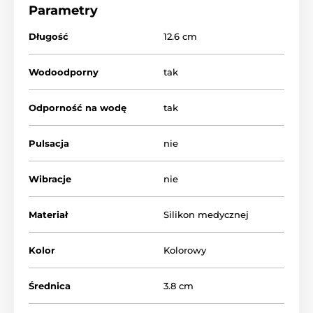
Wszystkie trzy mają tę samą średnicę 3,8 cm, ale
Parametry
różną wagę. Najpierw zaczynasz od lżejszej piłki i
stopniowo przechodzisz do najtrudniejszej.
Długość
12.6 cm
Masa:
Wodoodporny
tak
58 gramów
Odporność na wodę
tak
82 gramy
104 gramy
Pulsacja
nie
Wibracje
nie
Materiał
Silikon medycznej
Kolor
Kolorowy
Średnica
3.8 cm