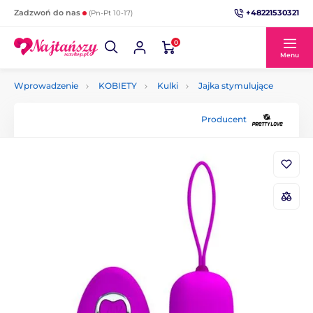
+48221530321
Zadzwoń do nas
(Pn-Pt 10-17)
0
Menu
Wprowadzenie
KOBIETY
Kulki
Jajka stymulujące
Producent