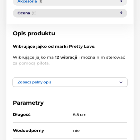
Akcesoria
(1)
Ocena
(0)
Opis produktu
Wibrujące jajko od marki Pretty Love.
Wibrujące jajko ma
12 wibracji
i można nim sterować
za pomocą pilota.
Włóż jajko do pochwy i zacznij grać!
Zobacz pełny opis
Urządzenie jest wykonane z miękkiego silikonu i jest
łatwe w czyszczeniu po użyciu.
Zalecamy lubrykanty na bazie wody.
Parametry
Bateria guzikowa LR44
Długość
6.5 cm
Wodoodporny
nie
Produkt znajduje się w kategoriach