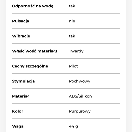
Odporność na wodę
tak
Wibrujące kule
Jajka stymulujące
Pulsacja
nie
Wibracje
tak
Właściwość materiału
Twardy
Cechy szczególne
Pilot
Stymulacja
Pochwowy
Materiał
ABS/Silikon
Kolor
Purpurowy
Waga
44 g