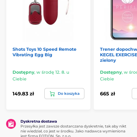
Shots Toys 10 Speed Remote
Trener dopochw
Vibrating Egg Big
KEGEL EXERCISE
zielony
Dostępny
,
w środę 12. 8. u
Dostępny
,
w środ
Ciebie
Ciebie
149.83 zł
665 zł
Do koszyka
Dyskretna dostawa
Przesyłka jest zawsze dostarczana dyskretnie, tak aby nikt
nie wiedział, co jest w środku. Jako nadawca wymieniona
jest firma FOTION, Sp. z o.o.