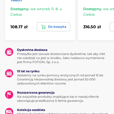
Touch
Dostępny
,
we wtorek 11. 8. u
Dostępny
,
we wto
Ciebie
Ciebie
108.17 zł
316.50 zł
Do koszyka
Dyskretna dostawa
Przesyłka jest zawsze dostarczana dyskretnie, tak aby nikt
nie wiedział, co jest w środku. Jako nadawca wymieniona
jest firma FOTION, Sp. z o.o.
15 lat na rynku
Jesteśmy na rynku pomocy erotycznych od ponad 15 lat.
Gwarancją niezawodnej dostawy jest ponad 50 000
zadowolonych klientów rocznie.
Rozszerzona gwarancja
Na wszystkie produkty znajdujące się w naszej ofercie
obowiązuje przedłużona 3-letnia gwarancja.
Kolekcja osobista
Możesz dyskretnie odebrać swoje zamówienie w dowolnym