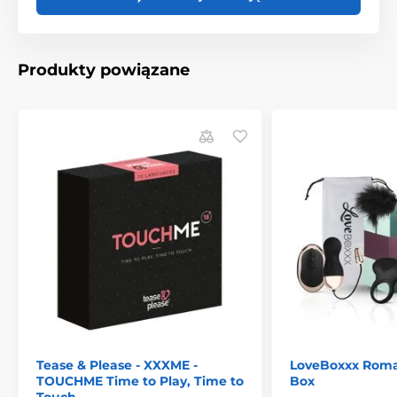
nawyki i Grzechy. Więc naprawdę dużo się uczysz o
swoich kolegach z drużyny, może nawet rzeczy,
których wolałbyś nie wiedzieć!
Produkty powiązane
Zgadnij grę! Czy my się znamy? 18+ zawiera:
12 typerów i decydentów
300 kart z pytaniami
6 żetonów graczy
40 plastikowych monet
i zasady
Produkt znajduje się w kategoriach
Gry erotyczne
WSKAZÓWKI NA PREZENT
Tease & Please - XXXME -
LoveBoxxx Roma
TOUCHME Time to Play, Time to
Box