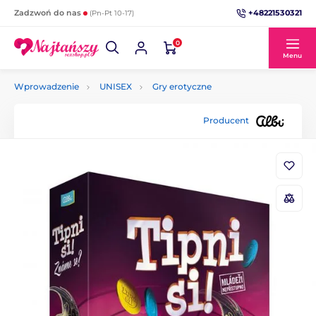
+48221530321
Zadzwoń do nas
(Pn-Pt 10-17)
0
Menu
Wprowadzenie
UNISEX
Gry erotyczne
Producent