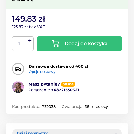
wtorek 11. 8.
149.83 zł
123.83 zł bez VAT
Dodaj do koszyka
Darmowa dostawa
od
400 zł
Opcje dostawy ›
Masz pytanie?
offline
Połączenie
+48221530321
Kod produktu:
P22038
Gwarancja:
36 miesięcy
Opis i parametry