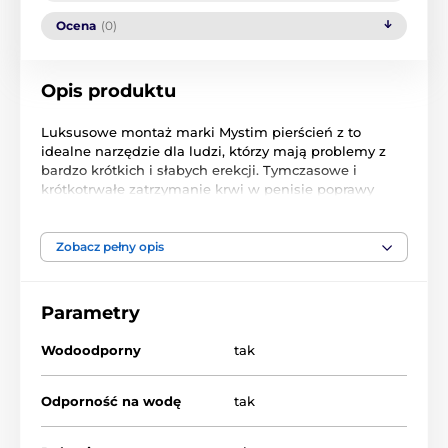
Ocena
(0)
Opis produktu
Luksusowe
montaż
marki
Mystim
pierścień
z
to
idealne narzędzie
dla ludzi, którzy
mają problemy z
bardzo krótkich
i
słabych
erekcji
.
Tymczasowe i
krótkotrwałe
zatrzymanie
krwi w
penisie
poprawy
erekcji
.
Pierścień
jest ręcznie
w Niemczech
i warsztaty
z
Zobacz pełny opis
najwyższej jakości
stali chirurgicznej
.
Nigdy nie
nosić
pierścień
na więcej niż
30-35
minut
,
Parametry
jeśli
ból lub
zasinienie
prącia
natychmiast
ściągnąć
pierścień
za pomocą
oleju lub
smaru
na bazie
silikonu
Wodoodporny
tak
(
najlepiej).
Nigdy nie
umieścić pierścień
na penisa
w
pełnej erekcji
.
Odporność na wodę
tak
ważne: