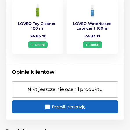
Pierścionki wibracyjne
Pierścienie erekcyjne
Elektro sex
Elektrody Mystim
LOVEO Toy Cleaner -
LOVEO Waterbased
100 ml
Lubricant 100ml
24.83 zł
24.83 zł
Dodaj
Dodaj
Opinie klientów
Nikt jeszcze nie ocenił produktu
Prześlij recenzję