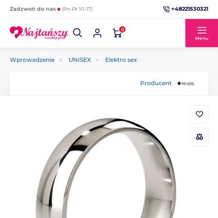
+48221530321
Zadzwoń do nas
(Pn-Pt 10-17)
0
Menu
Wprowadzenie
UNISEX
Elektro sex
Producent