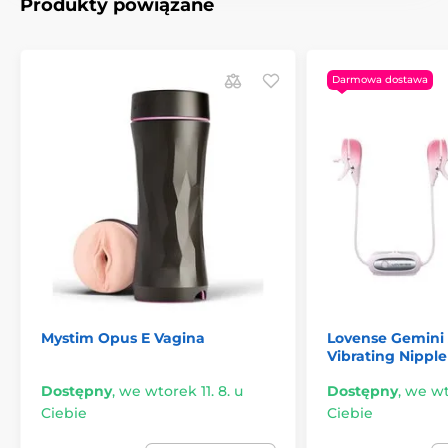
Produkty powiązane
Darmowa dostawa
Mystim Opus E Vagina
Lovense Gemini
Vibrating Nippl
Dostępny
,
we wtorek 11. 8. u
Dostępny
,
we wto
Ciebie
Ciebie