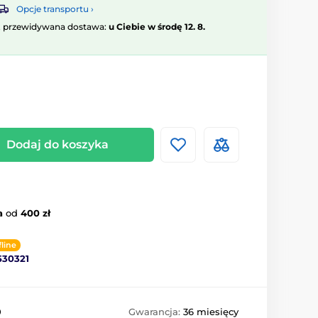
Opcje transportu ›
, przewidywana dostawa:
u Ciebie w środę 12. 8.
Dodaj do koszyka
a
od
400 zł
fline
530321
0
Gwarancja:
36 miesięcy