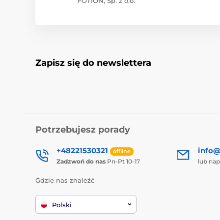
FOTION, Sp. z o.o.
Zapisz się do newslettera
Potrzebujesz porady
+48221530321
info@
offline
Zadzwoń do nas
Pn-Pt 10-17
lub nap
Gdzie nas znaleźć
Polski