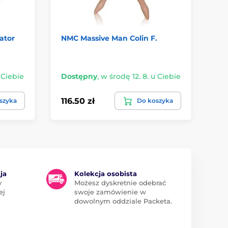
ator
NMC Massive Man Colin F.
Pi
My
 Ciebie
Dostępny
,
w środę 12. 8. u Ciebie
Do
116.50 zł
1 
szyka
Do koszyka
ja
Kolekcja osobista
y
Możesz dyskretnie odebrać
ej
swoje zamówienie w
dowolnym oddziale Packeta.