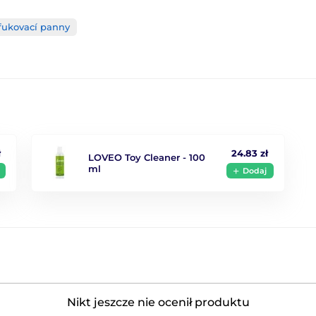
fukovací panny
ł
24.83 zł
LOVEO Toy Cleaner - 100
ml
Dodaj
Nikt jeszcze nie ocenił produktu