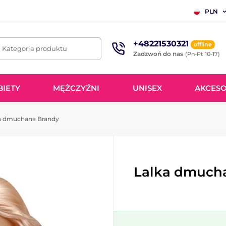
PLN
+48221530321
offline
. Kategoria produktu
Zadzwoń do nas
(Pn-Pt 10-17)
BIETY
MĘŻCZYŹNI
UNISEX
AKCESO
a dmuchana Brandy
Lalka dmuch