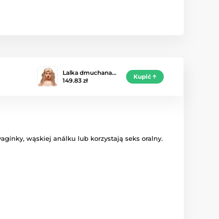
Lalka dmuchana…
Kupić
149.83 zł
vagínky
, wąskiej
análku
lub
korzystają
seks oralny
.