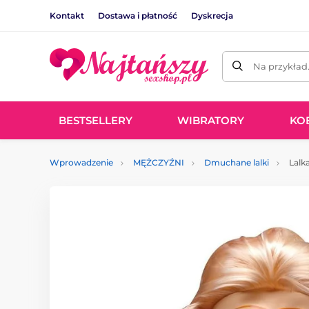
Kontakt
Dostawa i płatność
Dyskrecja
Na przykład
BESTSELLERY
WIBRATORY
KO
Wprowadzenie
MĘŻCZYŹNI
Dmuchane lalki
Lalk