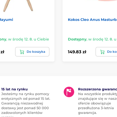
Mayumi
Kokos Cleo Anus Masturb
pny
,
w środę 12. 8. u Ciebie
Dostępny
,
w środę 12. 8. u
 zł
149.83 zł
Do koszyka
Do ko
15 lat na rynku
Rozszerzona gwaranc
Jesteśmy na rynku pomocy
Na wszystkie produkt
erotycznych od ponad 15 lat.
znajdujące się w nasz
Gwarancją niezawodnej
ofercie obowiązuje
dostawy jest ponad 50 000
przedłużona 3-letnia
zadowolonych klientów
gwarancja.