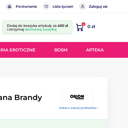
Porównanie
Lista życzeń
Zaloguj sie
0
Dodaj do koszyka artykuły za
400 zł
0 zł
i otrzymaj
darmową wysyłkę
RIA EROTICZNE
BDSM
APTEKA
ana Brandy
Zobacz więcej produktów ›