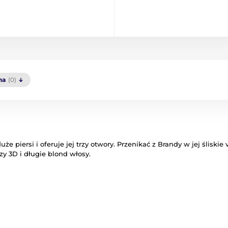
na
(0)
duże piersi
i
oferuje
jej
trzy otwory
.
Przenikać
z
Brandy
w
jej śliskie
zy
3D i
długie blond włosy
.