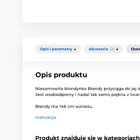
Opis i parametry
Akcesoria
(2)
Oce
Opis produktu
Niesamowita
blondynka
Brandy
przyciąga do
jej 
Jest
wodoodporny
i nadal
tak samo
piękna z
twar
Brandy
ma
146
cm wzrostu
.
Instrukcja.
Produkt znajduje się w kategoriach