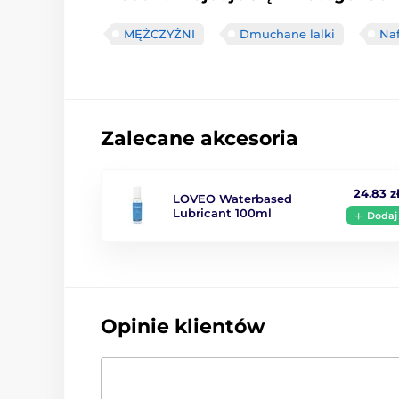
MĘŻCZYŹNI
Dmuchane lalki
Na
Zalecane akcesoria
24.83 z
LOVEO Waterbased
Lubricant 100ml
Dodaj
Opinie klientów