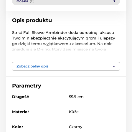
Ocena
(0)
Opis produktu
Strict Full Sleeve Armbinder doda odrobinę luksusu
Twoim niebezpiecznie ekscytującym grom i ulepszy
go dzięki temu wyjątkowemu akcesorium. Na dole
znajduje się D-ring, który daje miejsce na twoją
wyobraźnię, ponieważ możesz do niego przyczepić
inne pomoce. Sznurowadła i sprzączki zostaną
skutecznie zaciśnięte na Twoim niewolniku jak nigdy
Zobacz pełny opis
dotąd, dodatkowo wszystkie paski mają regulowaną
długość, dzięki czemu komfort jest wyraźnie
gwarantowany.
Parametry
Armbinder przeznaczony do mocnego kajdania za
Długość
55.9 cm
plecami
elegancki, wydajny, luksusowy i wygodny
regulowana długość paska
Materiał
Kůže
sznurowanie i klamry
możliwość zablokowania (zamki nie wchodzą w skład
pakietu)
Kolor
Czarny