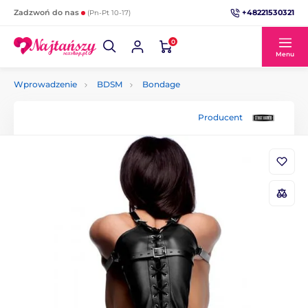
+48221530321
Zadzwoń do nas
(Pn-Pt 10-17)
0
Menu
Wprowadzenie
BDSM
Bondage
Producent